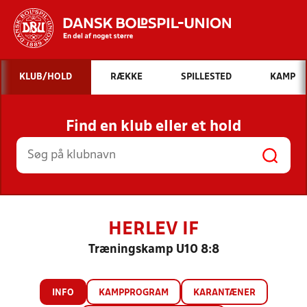
Hvad vil du søge efter?
KLUB/HOLD
RÆKKE
SPILLESTED
KAMP
INDHOLD OG NYHEDER
Find en klub eller et hold
STILLINGER, RESULTATER, KLUBBER OG
HOLD
HERLEV IF
Træningskamp U10 8:8
INFO
KAMPPROGRAM
KARANTÆNER