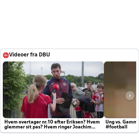
Videoer fra DBU
Hvem overtager nr.10 efter Eriksen? Hvem
Ung vs. Gamm
glemmer sit pas? Hvem ringer Joachim
#football
altid til efter kampe?