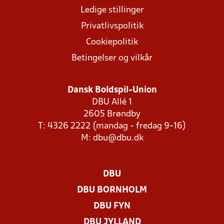
Ledige stillinger
Privatlivspolitik
Cookiepolitik
Betingelser og vilkår
Dansk Boldspil-Union
DBU Allé 1
2605 Brøndby
T: 4326 2222 (mandag - fredag 9-16)
M:
dbu@dbu.dk
DBU
DBU BORNHOLM
DBU FYN
DBU JYLLAND