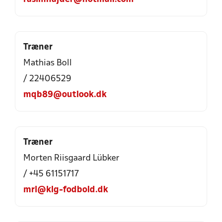
Træner
Mathias Boll
/ 22406529
mqb89@outlook.dk
Træner
Morten Riisgaard Lübker
/ +45 61151717
mrl@klg-fodbold.dk