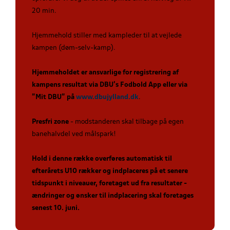
20 min.
Hjemmehold stiller med kampleder til at vejlede
kampen (døm-selv-kamp).
Hjemmeholdet er ansvarlige for registrering af
kampens resultat via DBU’s Fodbold App eller via
”Mit DBU” på
www.dbujylland.dk
.
Presfri zone
- modstanderen skal tilbage på egen
banehalvdel ved målspark!
Hold i denne række overføres automatisk til
efterårets U10 rækker og indplaceres på et senere
tidspunkt i niveauer, foretaget ud fra resultater -
ændringer og ønsker til indplacering skal foretages
senest 10. juni.