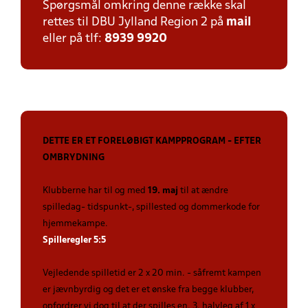
Spørgsmål omkring denne række skal
rettes til DBU Jylland Region 2 på
mail
eller på tlf:
8939 9920
DETTE ER ET FORELØBIGT KAMPPROGRAM - EFTER
OMBRYDNING
Klubberne har til og med
19. maj
til at ændre
spilledag- tidspunkt-, spillested og dommerkode for
hjemmekampe.
Spilleregler 5:5
Vejledende spilletid er 2 x 20 min. - såfremt kampen
er jævnbyrdig og det er et ønske fra begge klubber,
opfordrer vi dog til at der spilles en. 3. halvleg af 1 x