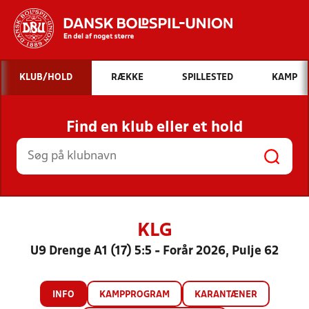
Hvad vil du søge efter?
KLUB/HOLD
RÆKKE
SPILLESTED
KAMP
INDHOLD OG NYHEDER
Find en klub eller et hold
STILLINGER, RESULTATER, KLUBBER OG
HOLD
KLG
U9 Drenge A1 (17) 5:5 - Forår 2026, Pulje 62
INFO
KAMPPROGRAM
KARANTÆNER