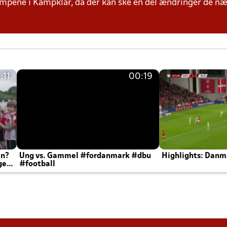
mpene i Kampklar, da der kan ske en del ændringer de næ
:11
00:19
en?
Ung vs. Gammel #fordanmark #dbu
Highlights: Danma
ger
#football