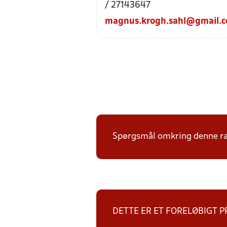
/ 27143647
magnus.krogh.sahl@gmail.
Spørgsmål omkring denne ræk
DETTE ER ET FORELØBIGT 