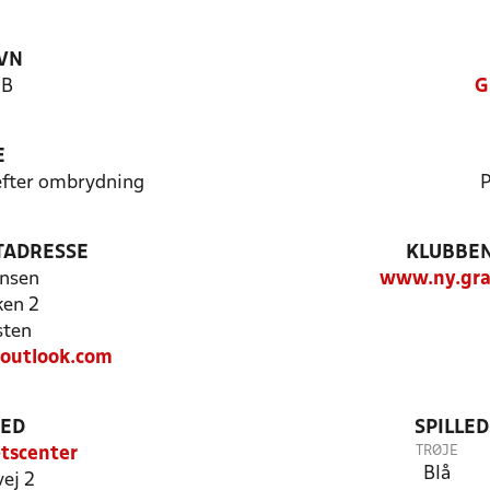
VN
 B
G
E
 efter ombrydning
P
TADRESSE
KLUBBEN
nsen
www.ny.gra
ken 2
sten
utlook.com
TED
SPILLE
TRØJE
tscenter
Blå
ej 2