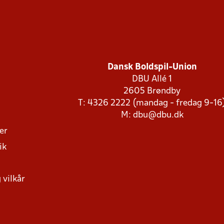
Dansk Boldspil-Union
DBU Allé 1
2605 Brøndby
T: 4326 2222 (mandag - fredag 9-16
M:
dbu@dbu.dk
ger
ik
 vilkår