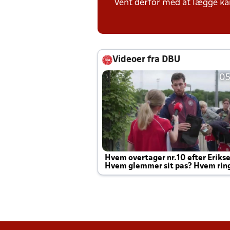
Vent derfor med at lægge ka
Videoer fra DBU
05
Hvem overtager nr.10 efter Eriks
Hvem glemmer sit pas? Hvem rin
Joachim altid til efter kampe?