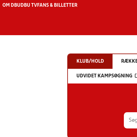
OM DBU
DBU TV
FANS & BILLETTER
KLUB/HOLD
RÆKK
UDVIDET KAMPSØGNING