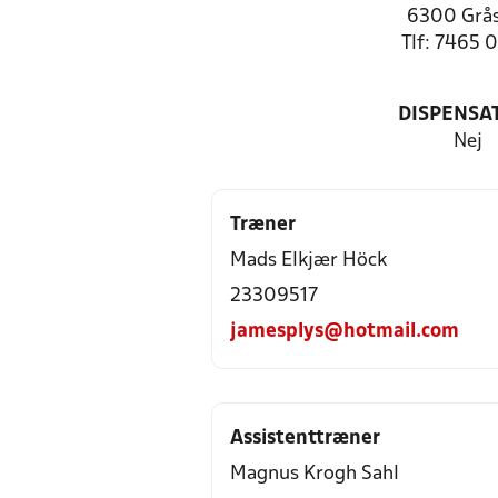
6300 Grå
Tlf: 7465 
DISPENSA
Nej
Træner
Mads Elkjær Höck
23309517
jamesplys@hotmail.com
Assistenttræner
Magnus Krogh Sahl