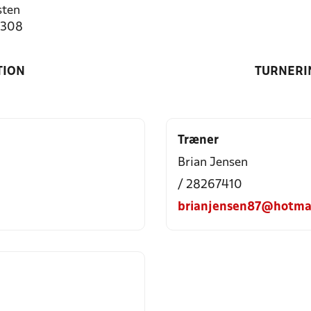
sten
0308
TION
TURNERI
Træner
Brian Jensen
/ 28267410
brianjensen87@hotma