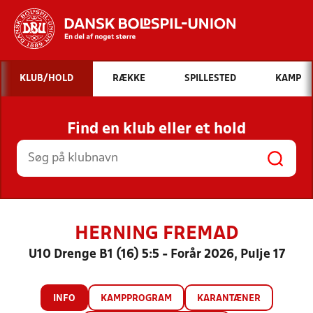
Hvad vil du søge efter?
KLUB/HOLD
RÆKKE
SPILLESTED
KAMP
INDHOLD OG NYHEDER
Find en klub eller et hold
STILLINGER, RESULTATER, KLUBBER OG
HOLD
HERNING FREMAD
U10 Drenge B1 (16) 5:5 - Forår 2026, Pulje 17
INFO
KAMPPROGRAM
KARANTÆNER