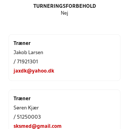
TURNERINGSFORBEHOLD
Nej
Træner
Jakob Larsen
/ 71921301
jaxdk@yahoo.dk
Træner
Søren Kjær
/ 51250003
sksmed@gmail.com