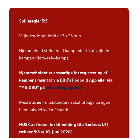
Spilleregler 5:5
Vejledende spilletid er 2 x 25 min.
Hjemmehold stiller med kampleder til at vejlede
kampen (døm-selv-kamp).
Hjemmeholdet er ansvarlige for registrering af
kampens resultat via DBU’s Fodbold App eller via
”Mit DBU” på
www.dbujylland.dk
.
Presfri zone
- modstanderen skal tilbage på egen
banehalvdel ved målspark!
HUSK at fristen for tilmelding til efterårets U11
rækker 8:8 er 10. juni 2026
!