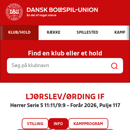
Hvad vil du søge efter?
KLUB/HOLD
RÆKKE
SPILLESTED
KAMP
INDHOLD OG NYHEDER
Find en klub eller et hold
STILLINGER, RESULTATER, KLUBBER OG
HOLD
LJØRSLEV/ØRDING IF
Herrer Serie 5 11:11/9:9 - Forår 2026, Pulje 117
STILLING
INFO
KAMPPROGRAM