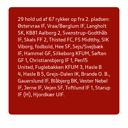
29 hold ud af 67 rykker op fra 2. pladsen:
Østervraa IF, Vraa/Børglum IF, Langholt
SK, KB81 Aalborg 2, Svenstrup-Godthåb
IF, Skals FF 2, Thisted FC, FS Midtthy, SIK
Viborg, fodbold, Hee SF, Sejs/Svejbæk
IF, Hammel GF, Silkeborg KFUM, Søften
GF 1, Christiansbjerg IF 1, Pen15
United, Fuglebakken KFUM 3, Hasle B
4, Hasle B 5, Grejs-Dalen IK, Brande O. B.,
Gauerslund IF, Blåbjerg BK, Vester Nebel
IF, Jerne IF, Vejen SF, Toftlund IF 1, Starup
IF (H), Hjordkær UIF.