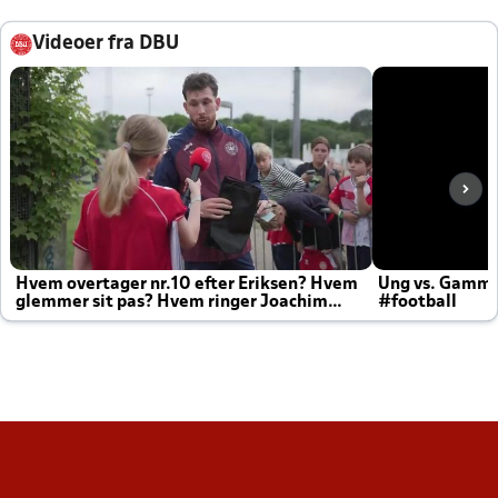
Videoer fra DBU
Hvem overtager nr.10 efter Eriksen? Hvem
Ung vs. Gamm
glemmer sit pas? Hvem ringer Joachim
#football
altid til efter kampe?