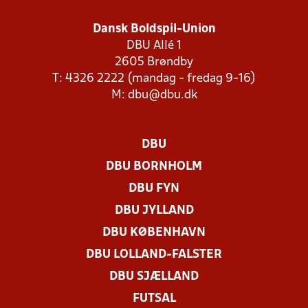
Dansk Boldspil-Union
DBU Allé 1
2605 Brøndby
T: 4326 2222 (mandag - fredag 9-16)
M:
dbu@dbu.dk
DBU
DBU BORNHOLM
DBU FYN
DBU JYLLAND
DBU KØBENHAVN
DBU LOLLAND-FALSTER
DBU SJÆLLAND
FUTSAL