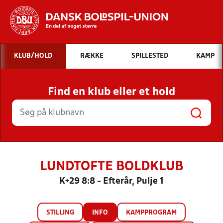
Hvad vil du søge efter?
KLUB/HOLD
RÆKKE
SPILLESTED
KAMP
INDHOLD OG NYHEDER
Find en klub eller et hold
STILLINGER, RESULTATER, KLUBBER OG
HOLD
LUNDTOFTE BOLDKLUB
K+29 8:8 - Efterår, Pulje 1
STILLING
INFO
KAMPPROGRAM