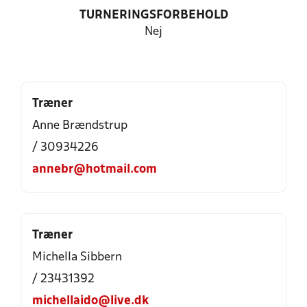
TURNERINGSFORBEHOLD
Nej
Træner
Anne Brændstrup
/ 30934226
annebr@hotmail.com
Træner
Michella Sibbern
/ 23431392
michellaido@live.dk