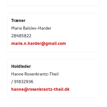
Træner
Marie Balslev-Harder
28485822
marie.n.harder@gmail.com
Holdleder
Hanne Rosenkrantz-Theil
/ 91832936
hanne@rosenkrantz-theil.dk