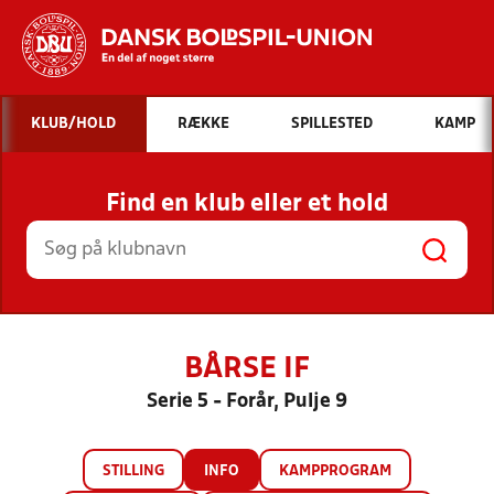
Hvad vil du søge efter?
KLUB/HOLD
RÆKKE
SPILLESTED
KAMP
INDHOLD OG NYHEDER
Find en klub eller et hold
STILLINGER, RESULTATER, KLUBBER OG
HOLD
BÅRSE IF
Serie 5 - Forår, Pulje 9
STILLING
INFO
KAMPPROGRAM