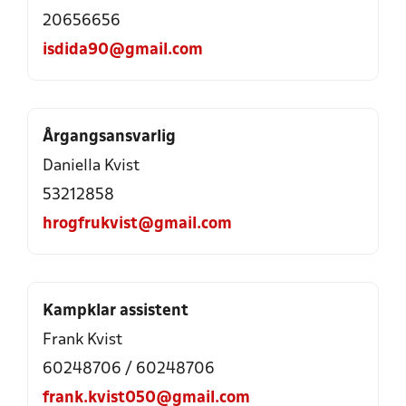
20656656
isdida90@gmail.com
Årgangsansvarlig
Daniella Kvist
53212858
hrogfrukvist@gmail.com
Kampklar assistent
Frank Kvist
60248706 / 60248706
frank.kvist050@gmail.com