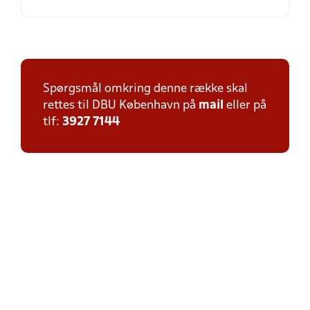
Spørgsmål omkring denne række skal
rettes til DBU København på
mail
eller på
tlf:
3927 7144