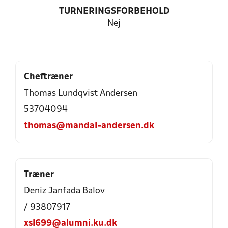
TURNERINGSFORBEHOLD
Nej
Cheftræner
Thomas Lundqvist Andersen
53704094
thomas@mandal-andersen.dk
Træner
Deniz Janfada Balov
/ 93807917
xsl699@alumni.ku.dk