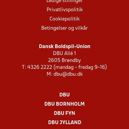
Ledige stillinger
Privatlivspolitik
Cookiepolitik
Betingelser og vilkår
Dansk Boldspil-Union
DBU Allé 1
2605 Brøndby
T: 4326 2222 (mandag - fredag 9-16)
M:
dbu@dbu.dk
DBU
DBU BORNHOLM
DBU FYN
DBU JYLLAND