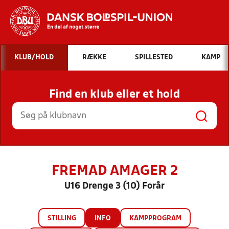
Hvad vil du søge efter?
KLUB/HOLD
RÆKKE
SPILLESTED
KAMP
INDHOLD OG NYHEDER
Find en klub eller et hold
STILLINGER, RESULTATER, KLUBBER OG
HOLD
FREMAD AMAGER 2
U16 Drenge 3 (10) Forår
STILLING
INFO
KAMPPROGRAM