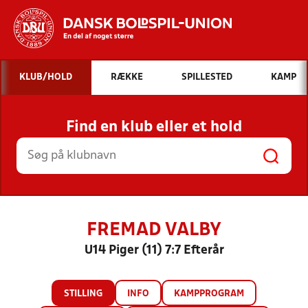
Hvad vil du søge efter?
KLUB/HOLD
RÆKKE
SPILLESTED
KAMP
INDHOLD OG NYHEDER
Find en klub eller et hold
STILLINGER, RESULTATER, KLUBBER OG
HOLD
FREMAD VALBY
U14 Piger (11) 7:7 Efterår
STILLING
INFO
KAMPPROGRAM