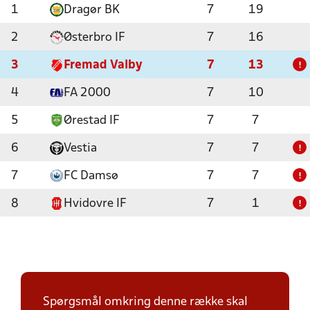
1
Dragør BK
7
19
2
Østerbro IF
7
16
3
Fremad Valby
7
13
!
4
FA 2000
7
10
5
Ørestad IF
7
7
6
Vestia
7
7
!
7
FC Damsø
7
7
!
8
Hvidovre IF
7
1
!
Spørgsmål omkring denne række skal