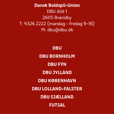
Dansk Boldspil-Union
DBU Allé 1
2605 Brøndby
T: 4326 2222 (mandag - fredag 9-16)
M:
dbu@dbu.dk
DBU
DBU BORNHOLM
DBU FYN
DBU JYLLAND
DBU KØBENHAVN
DBU LOLLAND-FALSTER
DBU SJÆLLAND
FUTSAL