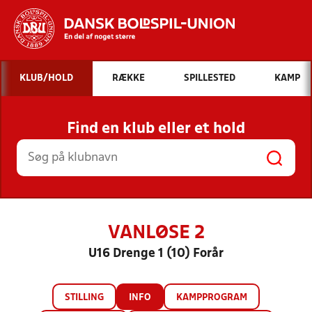
Hvad vil du søge efter?
KLUB/HOLD
RÆKKE
SPILLESTED
KAMP
INDHOLD OG NYHEDER
Find en klub eller et hold
STILLINGER, RESULTATER, KLUBBER OG
HOLD
VANLØSE 2
U16 Drenge 1 (10) Forår
STILLING
INFO
KAMPPROGRAM