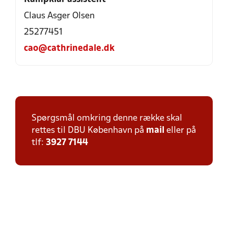
Claus Asger Olsen
25277451
cao@cathrinedale.dk
Spørgsmål omkring denne række skal
rettes til DBU København på
mail
eller på
tlf:
3927 7144