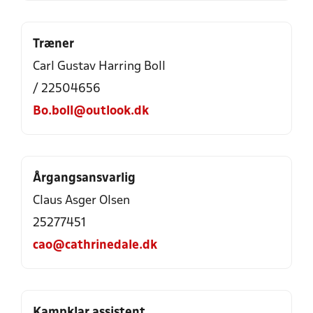
Træner
Carl Gustav Harring Boll
/ 22504656
Bo.boll@outlook.dk
Årgangsansvarlig
Claus Asger Olsen
25277451
cao@cathrinedale.dk
Kampklar assistent