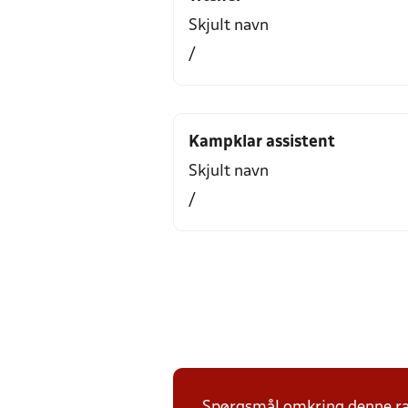
Skjult navn
/
Kampklar assistent
Skjult navn
/
Spørgsmål omkring denne ræ