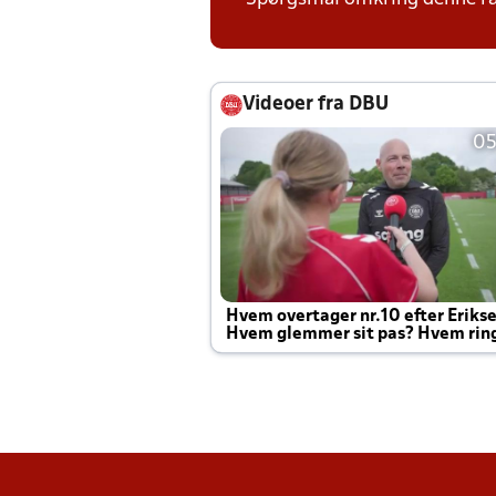
Videoer fra DBU
05
Hvem overtager nr.10 efter Eriks
Hvem glemmer sit pas? Hvem rin
Joachim altid til efter kampe?