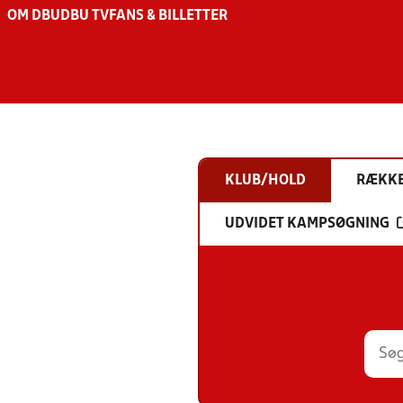
OM DBU
DBU TV
FANS & BILLETTER
KLUB/HOLD
RÆKK
UDVIDET KAMPSØGNING