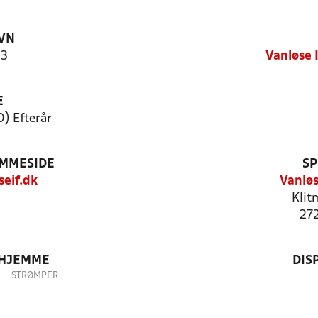
VN
 3
Vanløse 
E
0) Efterår
EMMESIDE
SP
eif.dk
Vanløs
Klit
27
 HJEMME
DIS
STRØMPER