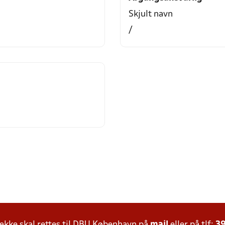
Skjult navn
/
kke skal rettes til DBU København på
mail
eller på tlf:
39