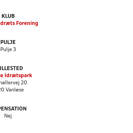
KLUB
Idræts Forening
PULJE
Pulje 3
ILLESTED
e Idrætspark
møllervej 20
20 Vanløse
PENSATION
Nej