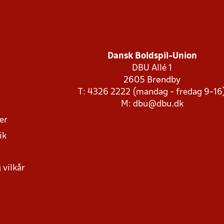
Dansk Boldspil-Union
DBU Allé 1
2605 Brøndby
T: 4326 2222 (mandag - fredag 9-16
M:
dbu@dbu.dk
ger
ik
 vilkår