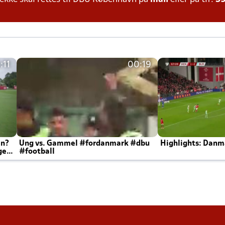
:11
00:19
en?
Ung vs. Gammel #fordanmark #dbu
Highlights: Danma
ger
#football