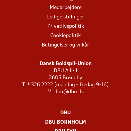
Medarbejdere
Ledige stillinger
Privatlivspolitik
Cookiepolitik
Betingelser og vilkår
Dansk Boldspil-Union
DBU Allé 1
2605 Brøndby
T: 4326 2222 (mandag - fredag 9-16)
M:
dbu@dbu.dk
DBU
DBU BORNHOLM