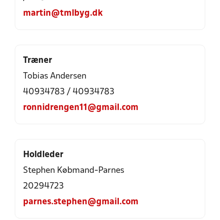
martin@tmlbyg.dk
Træner
Tobias Andersen
40934783 / 40934783
ronnidrengen11@gmail.com
Holdleder
Stephen Købmand-Parnes
20294723
parnes.stephen@gmail.com