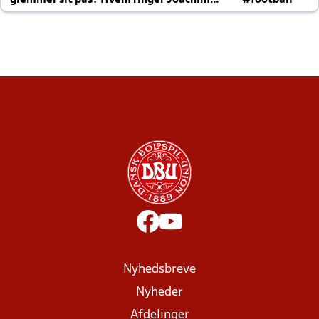
glemmer sit pas? Hvem ringer Joachim
#football
altid til efter kampe?
Nyhedsbreve
Nyheder
Afdelinger