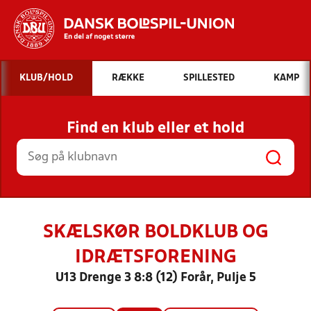
Hvad vil du søge efter?
KLUB/HOLD
RÆKKE
SPILLESTED
KAMP
INDHOLD OG NYHEDER
Find en klub eller et hold
STILLINGER, RESULTATER, KLUBBER OG
HOLD
SKÆLSKØR BOLDKLUB OG
IDRÆTSFORENING
U13 Drenge 3 8:8 (12) Forår, Pulje 5