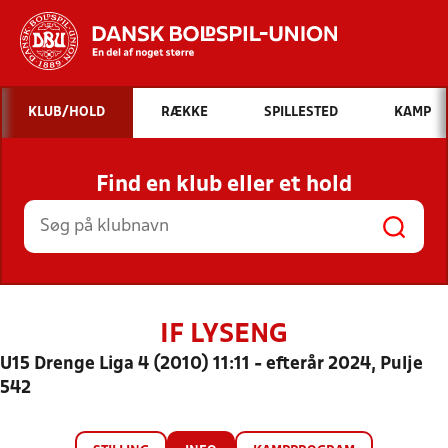
Hvad vil du søge efter?
KLUB/HOLD
RÆKKE
SPILLESTED
KAMP
INDHOLD OG NYHEDER
Find en klub eller et hold
STILLINGER, RESULTATER, KLUBBER OG
HOLD
IF LYSENG
U15 Drenge Liga 4 (2010) 11:11 - efterår 2024, Pulje
542