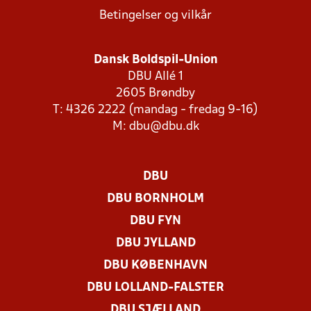
Betingelser og vilkår
Dansk Boldspil-Union
DBU Allé 1
2605 Brøndby
T: 4326 2222 (mandag - fredag 9-16)
M:
dbu@dbu.dk
DBU
DBU BORNHOLM
DBU FYN
DBU JYLLAND
DBU KØBENHAVN
DBU LOLLAND-FALSTER
DBU SJÆLLAND