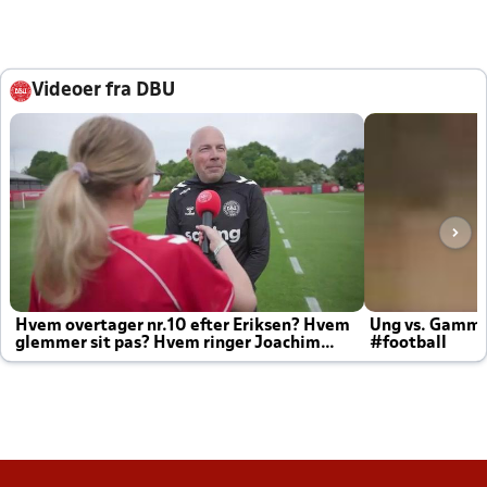
Videoer fra DBU
Hvem overtager nr.10 efter Eriksen? Hvem
Ung vs. Gamm
glemmer sit pas? Hvem ringer Joachim
#football
altid til efter kampe?