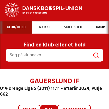
Hvad vil du søge efter?
KLUB/HOLD
RÆKKE
SPILLESTED
KAMP
INDHOLD OG NYHEDER
Find en klub eller et hold
STILLINGER, RESULTATER, KLUBBER OG
HOLD
GAUERSLUND IF
U14 Drenge Liga 5 (2011) 11:11 - efterår 2024, Pulje
662