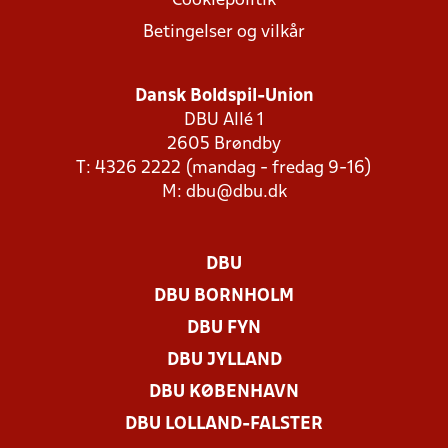
Cookiepolitik
Betingelser og vilkår
Dansk Boldspil-Union
DBU Allé 1
2605 Brøndby
T: 4326 2222 (mandag - fredag 9-16)
M:
dbu@dbu.dk
DBU
DBU BORNHOLM
DBU FYN
DBU JYLLAND
DBU KØBENHAVN
DBU LOLLAND-FALSTER