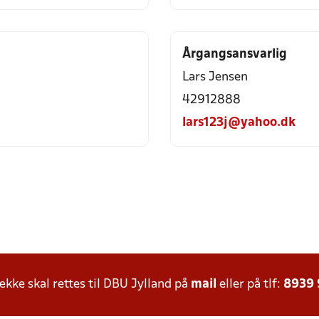
Årgangsansvarlig
Lars Jensen
42912888
lars123j@yahoo.dk
ke skal rettes til DBU Jylland på
mail
eller på tlf:
8939