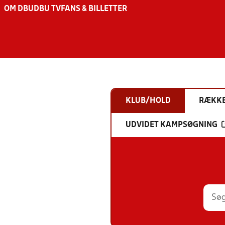
OM DBU
DBU TV
FANS & BILLETTER
KLUB/HOLD
RÆKK
UDVIDET KAMPSØGNING