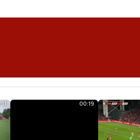
:11
00:19