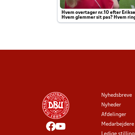
Hvem overtager nr.10 efter Eriks
Hvem glemmer sit pas? Hvem rin
Joachim altid til efter kampe?
Nyhedsbreve
Nyheder
Afdelinger
Medarbejdere
Ledige stillin