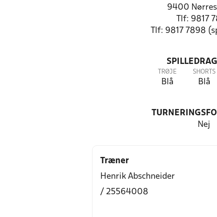
9400 Nørre
Tlf: 9817 
Tlf: 9817 7898 (
SPILLEDRAG
TRØJE
SHORTS
Blå
Blå
TURNERINGSF
Nej
Træner
Henrik Abschneider
/ 25564008