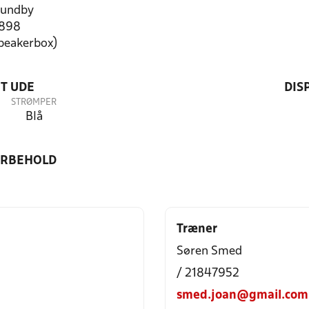
sundby
7898
speakerbox)
T UDE
DIS
STRØMPER
Blå
ORBEHOLD
Træner
Søren Smed
/ 21847952
smed.joan@gmail.com