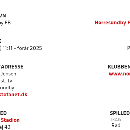
VN
by FB
Nørresundby F
E
 11:11 - forår 2025
P
TADRESSE
KLUBBEN
 Jensen
www.nor
st. tv
sundby
tofanet.dk
TED
SPILLE
TRØJE
 Stadion
Rød
ej 42