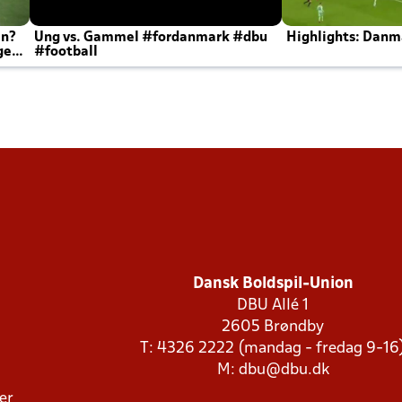
en?
Ung vs. Gammel #fordanmark #dbu
Highlights: Danma
ger
#football
Dansk Boldspil-Union
DBU Allé 1
2605 Brøndby
T: 4326 2222 (mandag - fredag 9-16
M:
dbu@dbu.dk
ger