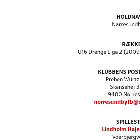
HOLDNA
Nørresund
RÆKK
U16 Drenge Liga 2 (2009)
KLUBBENS POS
Preben Würtz
Skansehøj 3 
9400 Nørre
norresundbyfb@s
SPILLES
Lindholm Høje
Voerbjergv