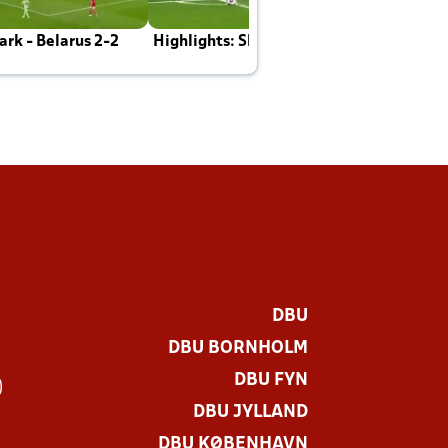
rk - Belarus 2-2
Highlights: Skotland - Danmark 4-2
J
E
DBU
DBU BORNHOLM
DBU FYN
)
DBU JYLLAND
DBU KØBENHAVN