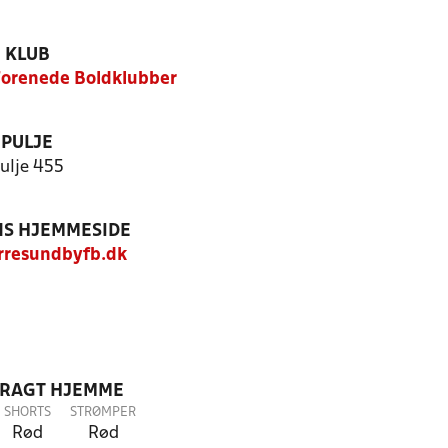
KLUB
orenede Boldklubber
PULJE
ulje 455
S HJEMMESIDE
resundbyfb.dk
DRAGT HJEMME
SHORTS
STRØMPER
Rød
Rød