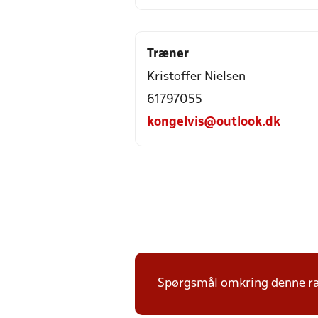
Træner
Kristoffer Nielsen
61797055
kongelvis@outlook.dk
Spørgsmål omkring denne ræk