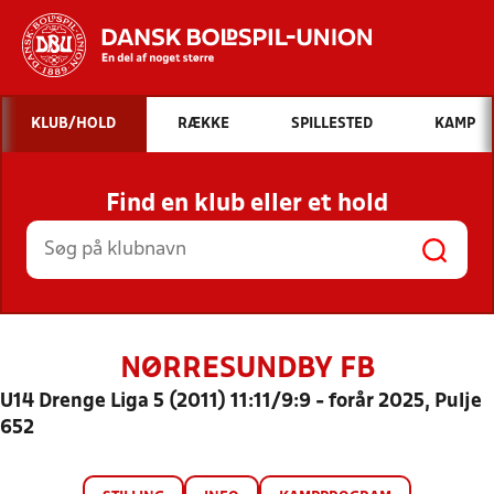
Hvad vil du søge efter?
KLUB/HOLD
RÆKKE
SPILLESTED
KAMP
INDHOLD OG NYHEDER
Find en klub eller et hold
STILLINGER, RESULTATER, KLUBBER OG
HOLD
NØRRESUNDBY FB
U14 Drenge Liga 5 (2011) 11:11/9:9 - forår 2025, Pulje
652