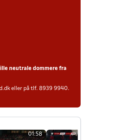
tille neutrale dommere fra
.dk eller på tlf. 8939 9940.
01:58
01:58