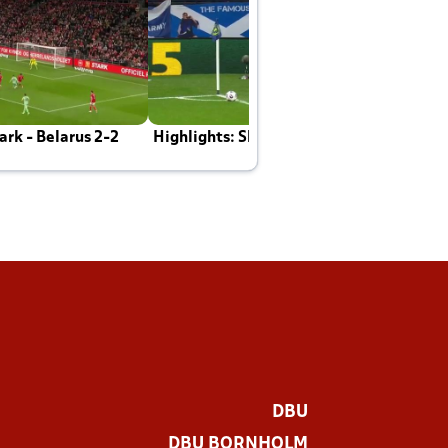
rk - Belarus 2-2
Highlights: Skotland - Danmark 4-2
J
E
DBU
DBU BORNHOLM