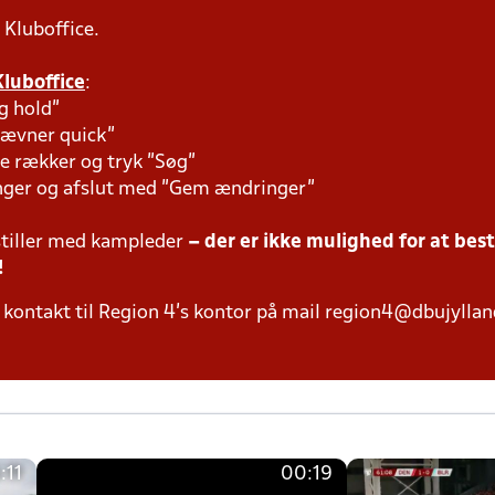
 Kluboffice.
Kluboffice
:
g hold"
tævner quick"
e rækker og tryk "Søg"
inger og afslut med "Gem ændringer"
tiller med kampleder
– der er ikke mulighed for at bes
!
kontakt til Region 4's kontor på mail region4@dbujylland
:11
00:19