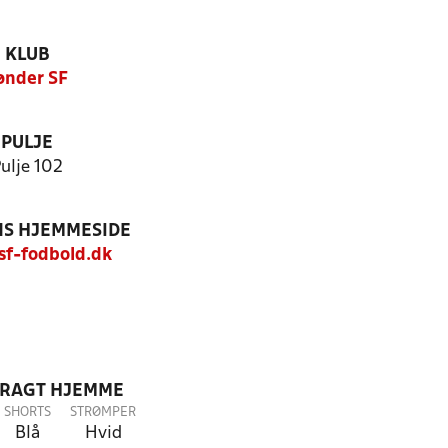
KLUB
ønder SF
PULJE
ulje 102
S HJEMMESIDE
f-fodbold.dk
DRAGT HJEMME
SHORTS
STRØMPER
Blå
Hvid