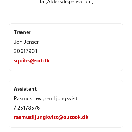
Ja (Aldersdispensation)
Træner
Jon Jensen
30617901
squibs@sol.dk
Assistent
Rasmus Løvgren Ljungkvist
/ 25178576
rasmuslljungkvist@outook.dk