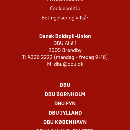
Cookiepolitik
Betingelser og vilkår
Dansk Boldspil-Union
DBU Allé 1
2605 Brøndby
T: 4326 2222 (mandag - fredag 9-16)
M:
dbu@dbu.dk
DBU
DBU BORNHOLM
DBU FYN
DBU JYLLAND
DBU KØBENHAVN