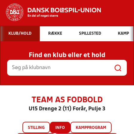
Hvad vil du søge efter?
KLUB/HOLD
RÆKKE
SPILLESTED
KAMP
INDHOLD OG NYHEDER
Find en klub eller et hold
STILLINGER, RESULTATER, KLUBBER OG
HOLD
TEAM AS FODBOLD
U15 Drenge 2 (11) Forår, Pulje 3
STILLING
INFO
KAMPPROGRAM