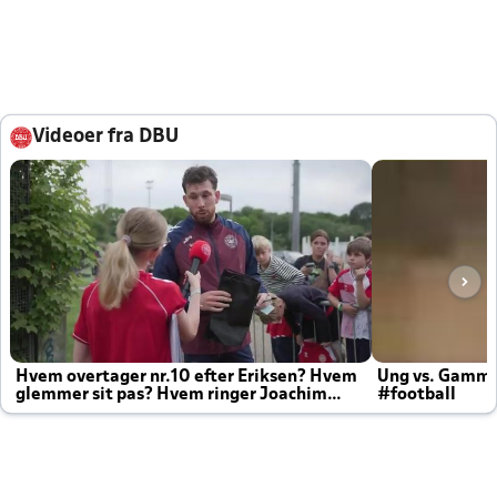
Videoer fra DBU
Hvem overtager nr.10 efter Eriksen? Hvem
Ung vs. Gamm
glemmer sit pas? Hvem ringer Joachim
#football
altid til efter kampe?