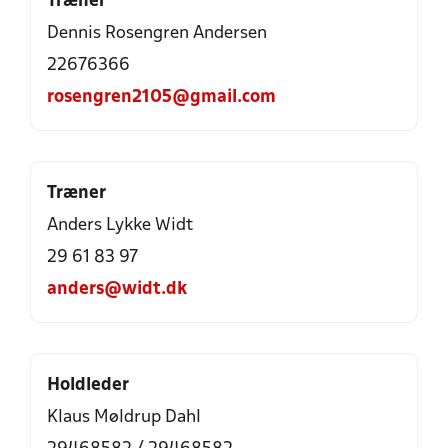
Træner
Dennis Rosengren Andersen
22676366
rosengren2105@gmail.com
Træner
Anders Lykke Widt
29 61 83 97
anders@widt.dk
Holdleder
Klaus Møldrup Dahl