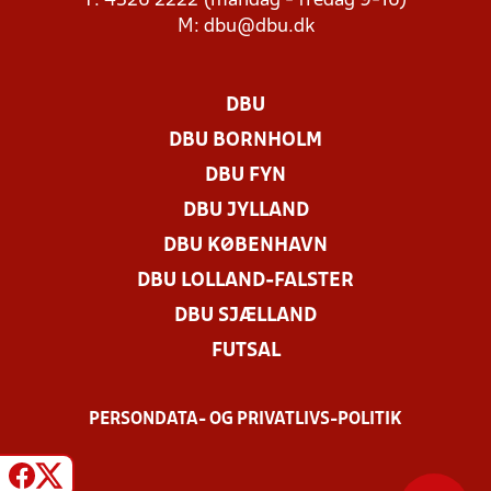
T: 4326 2222 (mandag - fredag 9-16)
M:
dbu@dbu.dk
DBU
DBU BORNHOLM
DBU FYN
DBU JYLLAND
DBU KØBENHAVN
DBU LOLLAND-FALSTER
DBU SJÆLLAND
FUTSAL
PERSONDATA- OG PRIVATLIVS-POLITIK