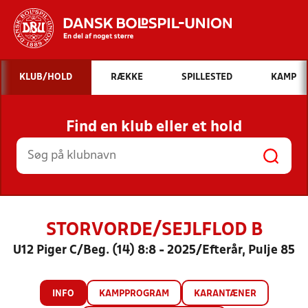
Hvad vil du søge efter?
KLUB/HOLD
RÆKKE
SPILLESTED
KAMP
INDHOLD OG NYHEDER
Find en klub eller et hold
STILLINGER, RESULTATER, KLUBBER OG
HOLD
STORVORDE/SEJLFLOD B
U12 Piger C/Beg. (14) 8:8 - 2025/Efterår, Pulje 85
INFO
KAMPPROGRAM
KARANTÆNER