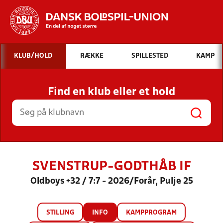
Hvad vil du søge efter?
KLUB/HOLD
RÆKKE
SPILLESTED
KAMP
INDHOLD OG NYHEDER
Find en klub eller et hold
STILLINGER, RESULTATER, KLUBBER OG
HOLD
SVENSTRUP-GODTHÅB IF
Oldboys +32 / 7:7 - 2026/Forår, Pulje 25
STILLING
INFO
KAMPPROGRAM