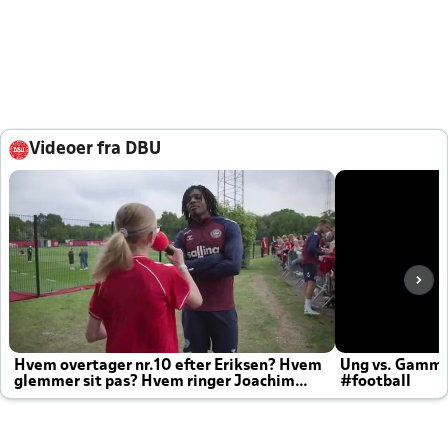
Videoer fra DBU
Hvem overtager nr.10 efter Eriksen? Hvem
Ung vs. Gamm
glemmer sit pas? Hvem ringer Joachim
#football
altid til efter kampe?