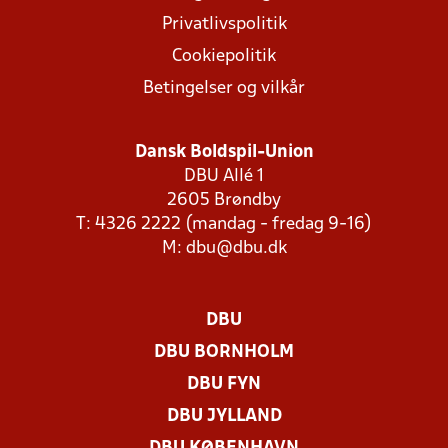
Privatlivspolitik
Cookiepolitik
Betingelser og vilkår
Dansk Boldspil-Union
DBU Allé 1
2605 Brøndby
T: 4326 2222 (mandag - fredag 9-16)
M:
dbu@dbu.dk
DBU
DBU BORNHOLM
DBU FYN
DBU JYLLAND