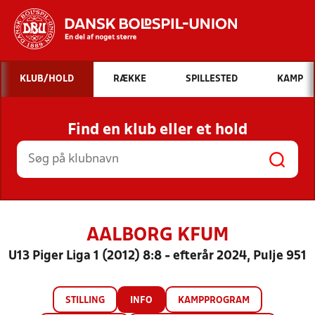
Hvad vil du søge efter?
KLUB/HOLD
RÆKKE
SPILLESTED
KAMP
INDHOLD OG NYHEDER
Find en klub eller et hold
STILLINGER, RESULTATER, KLUBBER OG
HOLD
AALBORG KFUM
U13 Piger Liga 1 (2012) 8:8 - efterår 2024, Pulje 951
STILLING
INFO
KAMPPROGRAM