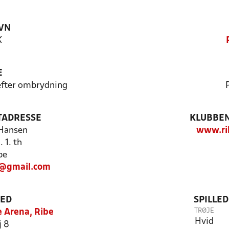
VN
K
E
 efter ombrydning
TADRESSE
KLUBBEN
Hansen
www.ri
 1. th
be
7@gmail.com
TED
SPILLE
TRØJE
 Arena, Ribe
Hvid
j 8