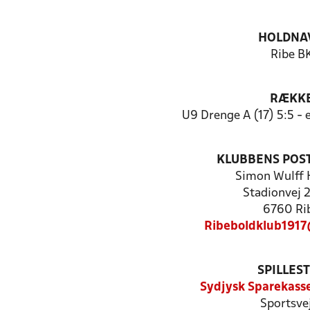
HOLDNA
Ribe B
RÆKK
U9 Drenge A (17) 5:5 -
KLUBBENS POS
Simon Wulff 
Stadionvej 2.
6760 Ri
Ribeboldklub191
SPILLES
Sydjysk Sparekasse
Sportsve