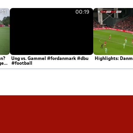
:11
00:19
en?
Ung vs. Gammel #fordanmark #dbu
Highlights: Danma
ger
#football