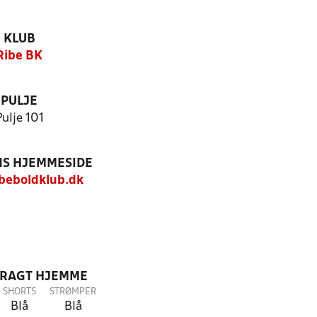
KLUB
Ribe BK
PULJE
Pulje 101
S HJEMMESIDE
beboldklub.dk
DRAGT HJEMME
SHORTS
STRØMPER
Blå
Blå