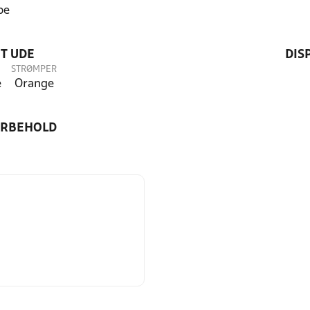
be
T UDE
DIS
STRØMPER
e
Orange
ORBEHOLD