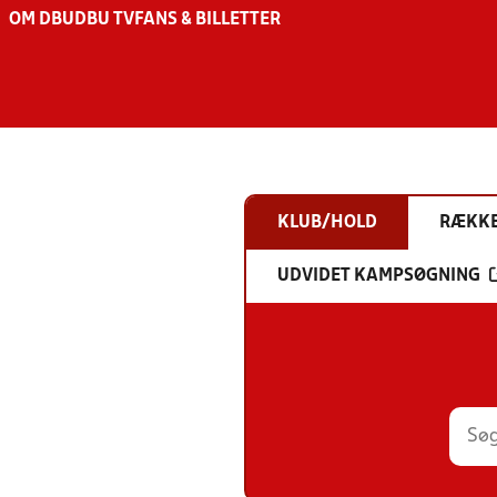
OM DBU
DBU TV
FANS & BILLETTER
KLUB/HOLD
RÆKK
UDVIDET KAMPSØGNING