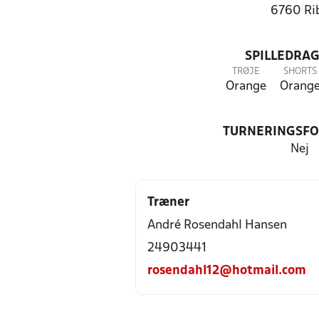
6760 Ri
SPILLEDRAG
TRØJE
SHORTS
Orange
Orang
TURNERINGSF
Nej
Træner
André Rosendahl Hansen
24903441
rosendahl12@hotmail.com