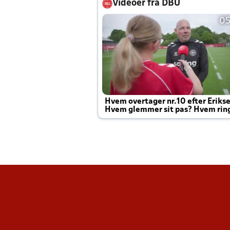
Videoer fra DBU
05
Hvem overtager nr.10 efter Eriks
Hvem glemmer sit pas? Hvem rin
Joachim altid til efter kampe?