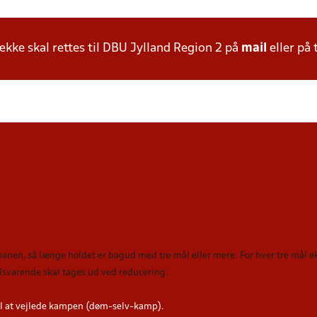
ke skal rettes til DBU Jylland Region 2 på
mail
eller på 
 banen, så længe holdet er bagud med tre mål eller mere. For hver tre mål
tilsvarende skal tages ud ved reducering
.
l at vejlede kampen (døm-selv-kamp).