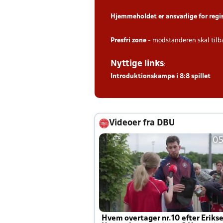
Hjemmeholdet er ansvarlige for regi
Presfri zone
- modstanderen skal tilb
Nyttige links
:
Introduktionskampe i 8:8 spillet
Videoer fra DBU
05
Hvem overtager nr.10 efter Eriks