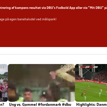
strering af kampens resultat via DBU’s Fodbold App eller via ”Mit DBU” 
age på egen banehalvdel ved målspark!
:11
00:19
en?
Ung vs. Gammel #fordanmark #dbu
Highlights: Danma