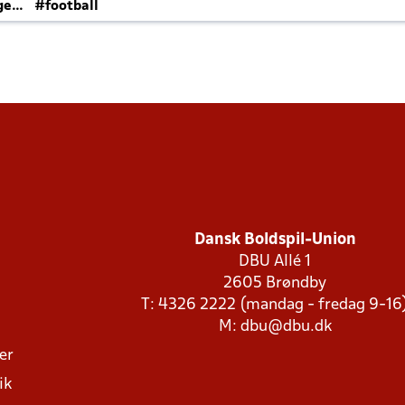
ger
#football
Dansk Boldspil-Union
DBU Allé 1
2605 Brøndby
T: 4326 2222 (mandag - fredag 9-16
M:
dbu@dbu.dk
ger
ik