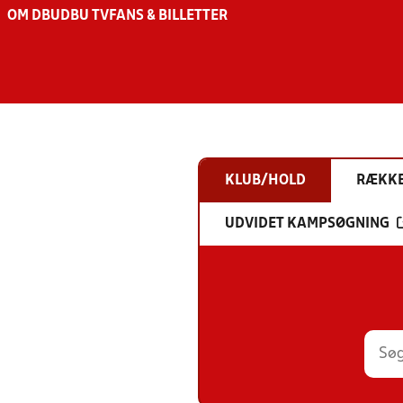
OM DBU
DBU TV
FANS & BILLETTER
KLUB/HOLD
RÆKK
UDVIDET KAMPSØGNING