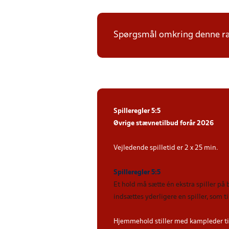
Spørgsmål omkring denne ræk
Spilleregler 5:5
Øvrige stævnetilbud forår 2026
Vejledende spilletid er 2 x 25 min.
Spilleregler 5:5
Et hold må sætte én ekstra spiller på
indsættes yderligere en spiller, som 
Hjemmehold stiller med kampleder ti