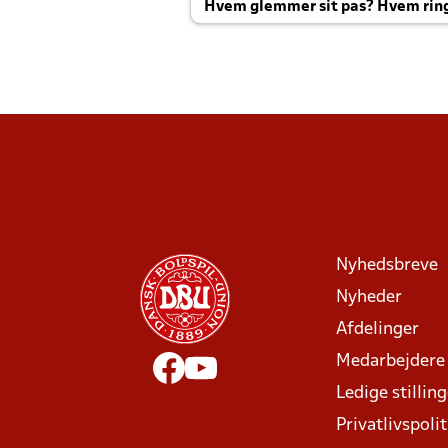
Hvem glemmer sit pas? Hvem rin
Joachim altid til efter kampe?
Nyhedsbreve
Nyheder
Afdelinger
Medarbejdere
Ledige stillin
Privatlivspolit