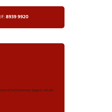
tlf:
8939 9920
 ekstra et hold kommer bagud, må der