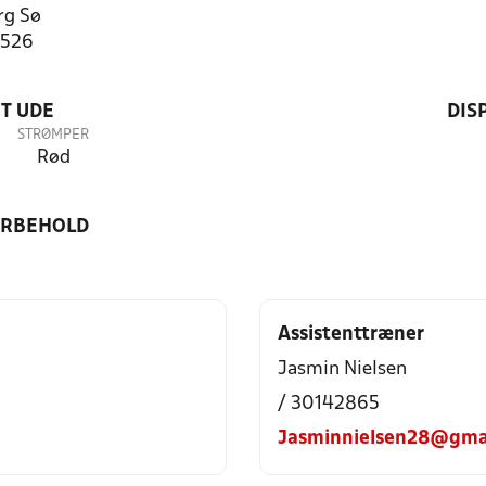
rg Sø
5526
T UDE
DIS
STRØMPER
Rød
ORBEHOLD
Assistenttræner
Jasmin Nielsen
/ 30142865
Jasminnielsen28@gma