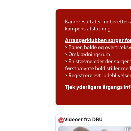
Kampresultater indberettes
kampens afslutning.
Arrangørklubben sørger for
> Baner, bolde og overtræksv
> Omklædningsrum
> En stævneleder der sørger
førstnævnte hold stiller m
> Registrere evt. udeblivelse
Tjek yderligere årgangs inf
Videoer fra DBU
05