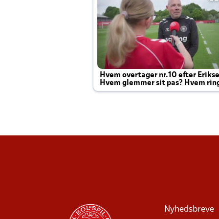
Hvem overtager nr.10 efter Eriks
Hvem glemmer sit pas? Hvem rin
Joachim altid til efter kampe?
Nyhedsbreve