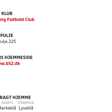
KLUB
rg Fodbold Club
PULJE
ulje 225
S HJEMMESIDE
w.b52.dk
DRAGT HJEMME
SHORTS
STRØMPER
ørkeblå
Lyseblå