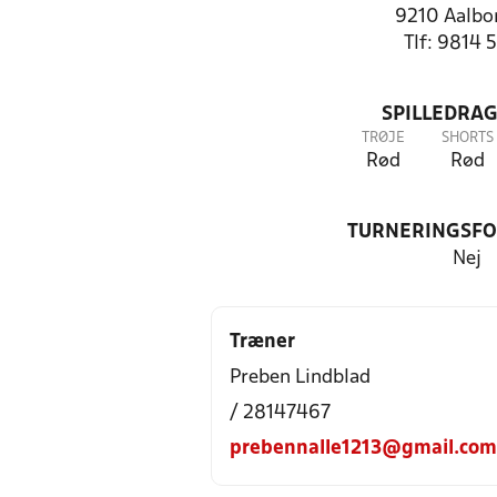
9210 Aalbo
Tlf: 9814 
SPILLEDRAG
TRØJE
SHORTS
Rød
Rød
TURNERINGSF
Nej
Træner
Preben Lindblad
/ 28147467
prebennalle1213@gmail.com