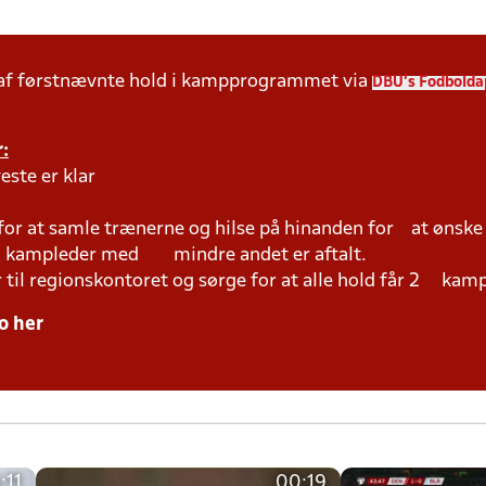
 af førstnævnte hold i kampprogrammet via
DBU's Fodbolda
:
este er klar
 for at samle trænerne og hilse på hinanden for at ønsk
ed kampleder med mindre andet er aftalt.
r til regionskontoret og sørge for at alle hold får 2 kam
o her
:11
00:19