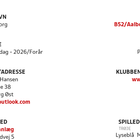
VN
org
B52/Aalbo
E
rdag - 2026/Forår
P
TADRESSE
KLUBBEN
d Hansen
ww
le 38
g Øst
outlook.com
TED
SPILLE
TRØJE
anlæg
Lyseblå
M
dvej 5