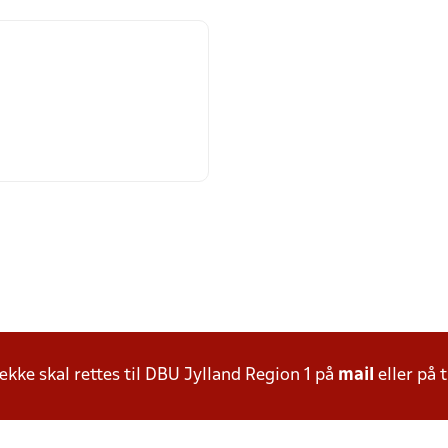
ke skal rettes til DBU Jylland Region 1 på
mail
eller på t