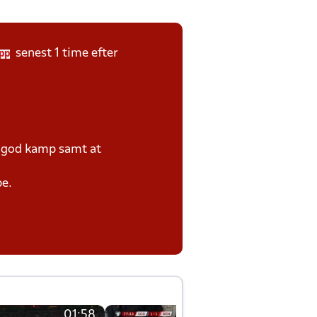
senest 1 time efter
pp
e god kamp samt at
pe.
01:58
01:58