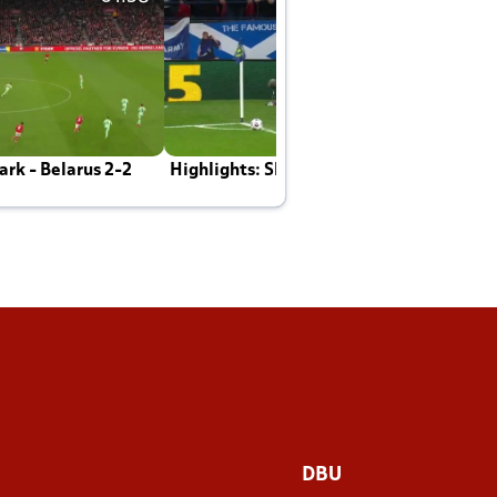
rk - Belarus 2-2
Highlights: Skotland - Danmark 4-2
J
E
DBU