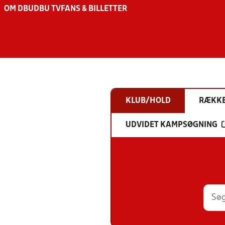
OM DBU
DBU TV
FANS & BILLETTER
KLUB/HOLD
RÆKK
UDVIDET KAMPSØGNING