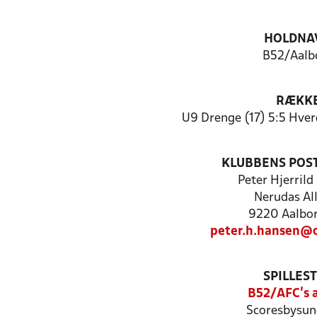
HOLDNA
B52/Aalb
RÆKK
U9 Drenge (17) 5:5 Hve
KLUBBENS POS
Peter Hjerril
Nerudas Al
9220 Aalbor
peter.h.hansen@
SPILLES
B52/AFC’s 
Scoresbysun