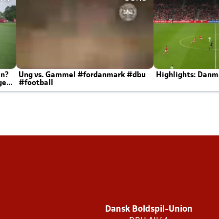
en?
Ung vs. Gammel #fordanmark #dbu
Highlights: Danma
ger
#football
Dansk Boldspil-Union