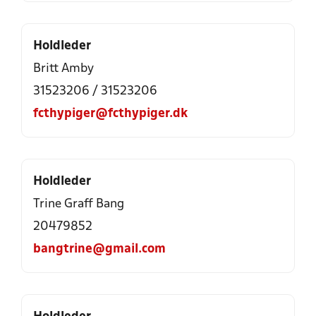
Holdleder
Britt Amby
31523206 / 31523206
fcthypiger@fcthypiger.dk
Holdleder
Trine Graff Bang
20479852
bangtrine@gmail.com