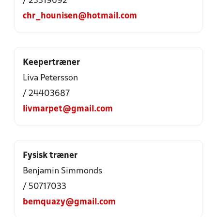
/ 23319692
chr_hounisen@hotmail.com
Keepertræner
Liva Petersson
/ 24403687
livmarpet@gmail.com
Fysisk træner
Benjamin Simmonds
/ 50717033
bemquazy@gmail.com