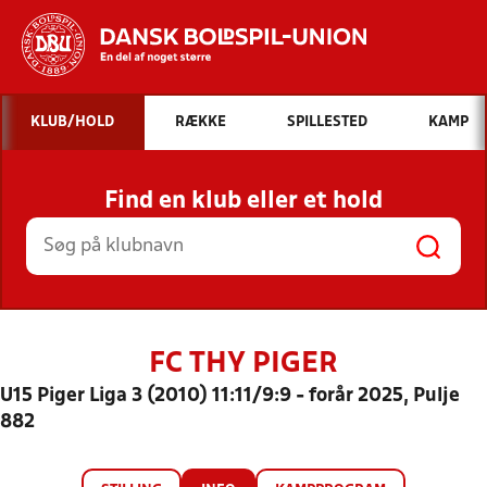
Hvad vil du søge efter?
KLUB/HOLD
RÆKKE
SPILLESTED
KAMP
INDHOLD OG NYHEDER
Find en klub eller et hold
STILLINGER, RESULTATER, KLUBBER OG
HOLD
FC THY PIGER
U15 Piger Liga 3 (2010) 11:11/9:9 - forår 2025, Pulje
882