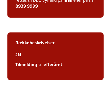
rettes til DBU Jylland på
mail
eller på tlf:
8939 9999
Rækkebeskrivelser
JM
Tilmelding til efteråret