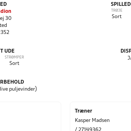
TED
SPILLE
TRØJE
adion
Sort
ej 30
ted
2352
T UDE
DIS
STRØMPER
J
Sort
ORBEHOLD
blive puljevinder)
Træner
Kasper Madsen
/ 27149362