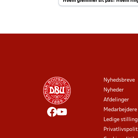
Hvem glemmer sit pas? Hvem rin
Joachim altid til efter kampe?
Nyhedsbreve
Nyheder
Afdelinger
Medarbejdere
Ledige stillin
Privatlivspolit