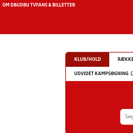
OM DBU
DBU TV
FANS & BILLETTER
KLUB/HOLD
RÆKK
UDVIDET KAMPSØGNING