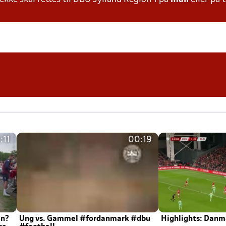
:11
00:19
en?
Ung vs. Gammel #fordanmark #dbu
Highlights: Danma