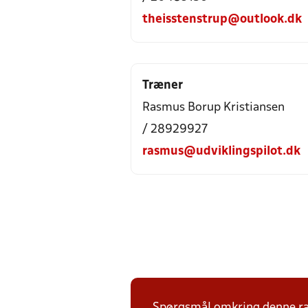
theisstenstrup@outlook.dk
Træner
Rasmus Borup Kristiansen
/ 28929927
rasmus@udviklingspilot.dk
Spørgsmål omkring denne ræk