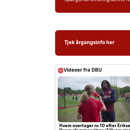
Tjek årgangsinfo her
Videoer fra DBU
05
Hvem overtager nr.10 efter Eriks