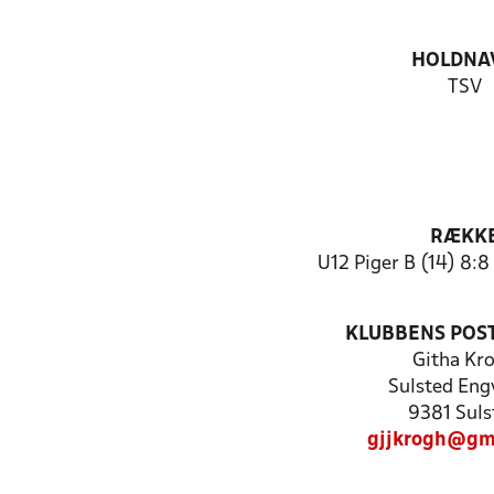
HOLDNA
TSV
RÆKK
U12 Piger B (14) 8:
KLUBBENS POS
Githa Kr
Sulsted Eng
9381 Suls
gjjkrogh@gm