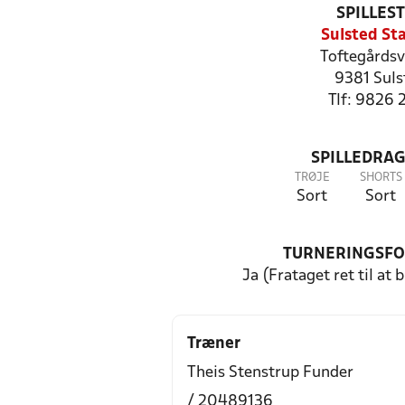
SPILLES
Sulsted St
Toftegårdsv
9381 Suls
Tlf: 9826 
SPILLEDRAG
TRØJE
SHORTS
Sort
Sort
TURNERINGSF
Ja (Frataget ret til at 
Træner
Theis Stenstrup Funder
/ 20489136