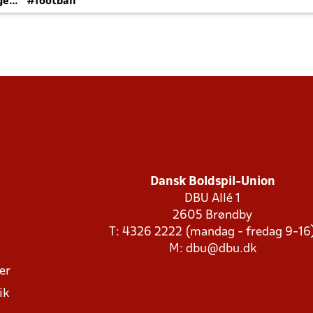
ger
#football
Dansk Boldspil-Union
DBU Allé 1
2605 Brøndby
T: 4326 2222 (mandag - fredag 9-16
M:
dbu@dbu.dk
ger
ik