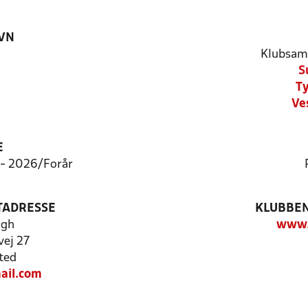
VN
Klubsam
S
Ty
Ve
E
8 - 2026/Forår
TADRESSE
KLUBBEN
ogh
www.s
vej 27
ted
ail.com