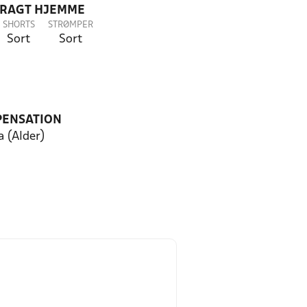
DRAGT HJEMME
SHORTS
STRØMPER
Sort
Sort
PENSATION
a (Alder)