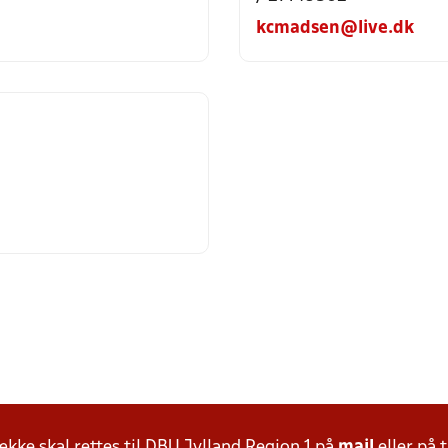
kcmadsen@live.dk
ke skal rettes til DBU Jylland Region 1 på
mail
eller på t