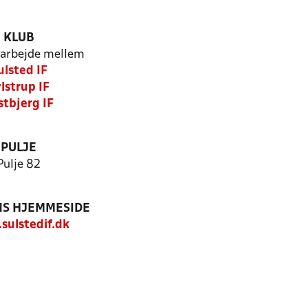
KLUB
arbejde mellem
ulsted IF
lstrup IF
stbjerg IF
PULJE
Pulje 82
S HJEMMESIDE
ulstedif.dk