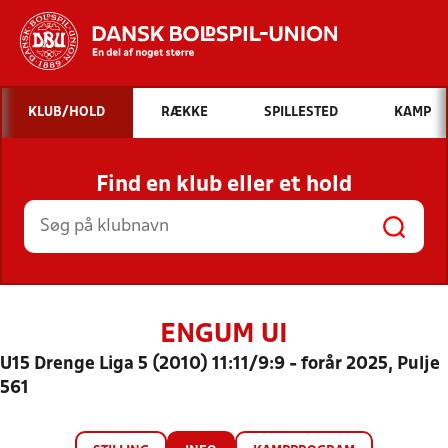
Hvad vil du søge efter?
KLUB/HOLD
RÆKKE
SPILLESTED
KAMP
INDHOLD OG NYHEDER
Find en klub eller et hold
STILLINGER, RESULTATER, KLUBBER OG
HOLD
ENGUM UI
U15 Drenge Liga 5 (2010) 11:11/9:9 - forår 2025, Pulje
561