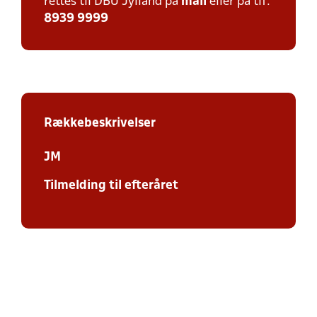
rettes til DBU Jylland på
mail
eller på tlf:
8939 9999
Rækkebeskrivelser
JM
Tilmelding til efteråret