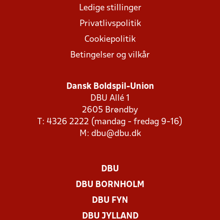
Ledige stillinger
Privatlivspolitik
Cookiepolitik
Betingelser og vilkår
Dansk Boldspil-Union
DBU Allé 1
2605 Brøndby
T: 4326 2222 (mandag - fredag 9-16)
M:
dbu@dbu.dk
DBU
DBU BORNHOLM
DBU FYN
DBU JYLLAND