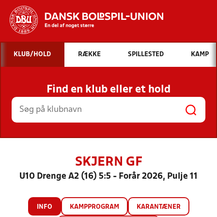
Hvad vil du søge efter?
KLUB/HOLD
RÆKKE
SPILLESTED
KAMP
INDHOLD OG NYHEDER
Find en klub eller et hold
STILLINGER, RESULTATER, KLUBBER OG
HOLD
SKJERN GF
U10 Drenge A2 (16) 5:5 - Forår 2026, Pulje 11
INFO
KAMPPROGRAM
KARANTÆNER