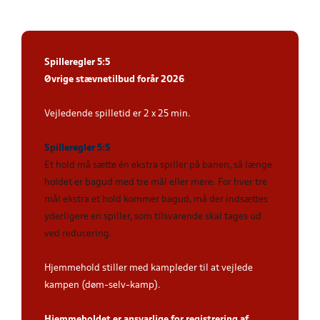
Spilleregler 5:5
Øvrige stævnetilbud forår 2026
Vejledende spilletid er 2 x 25 min.
Spilleregler 5:5
Et hold må sætte én ekstra spiller på banen, så længe
holdet er bagud med tre mål eller mere. For hver tre
mål ekstra et hold kommer bagud, må der indsættes
yderligere en spiller, som tilsvarende skal tages ud
ved reducering
.
Hjemmehold stiller med kampleder til at vejlede
kampen (døm-selv-kamp).
Hjemmeholdet er ansvarlige for registrering af