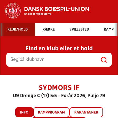
Hvad vil du søge efter?
KLUB/HOLD
RÆKKE
SPILLESTED
KAMP
INDHOLD OG NYHEDER
Find en klub eller et hold
STILLINGER, RESULTATER, KLUBBER OG
HOLD
SYDMORS IF
U9 Drenge C (17) 5:5 - Forår 2026, Pulje 79
INFO
KAMPPROGRAM
KARANTÆNER