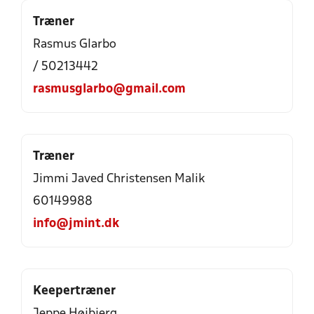
Træner
Rasmus Glarbo
/ 50213442
rasmusglarbo@gmail.com
Træner
Jimmi Javed Christensen Malik
60149988
info@jmint.dk
Keepertræner
Jeppe Højbjerg