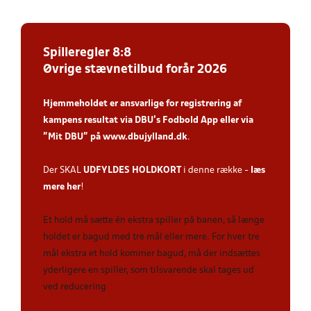
Spilleregler 8:8
Øvrige stævnetilbud forår 2026
Hjemmeholdet er ansvarlige for registrering af
kampens resultat via DBU’s Fodbold App
eller via
”Mit DBU” på
www.dbujylland.dk
.
Der SKAL
UDFYLDES HOLDKORT
i denne række -
læs
mere her
!
Et hold må sætte én ekstra spiller på banen, så længe
holdet er bagud med tre mål eller mere. For hver tre
mål ekstra et hold kommer bagud, må der indsættes
yderligere en spiller, som tilsvarende skal tages ud
ved reducering