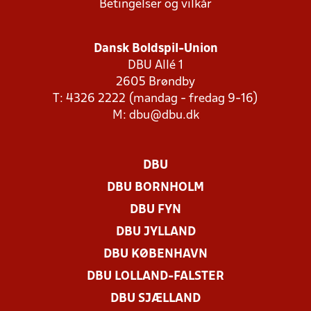
Betingelser og vilkår
Dansk Boldspil-Union
DBU Allé 1
2605 Brøndby
T: 4326 2222 (mandag - fredag 9-16)
M:
dbu@dbu.dk
DBU
DBU BORNHOLM
DBU FYN
DBU JYLLAND
DBU KØBENHAVN
DBU LOLLAND-FALSTER
DBU SJÆLLAND