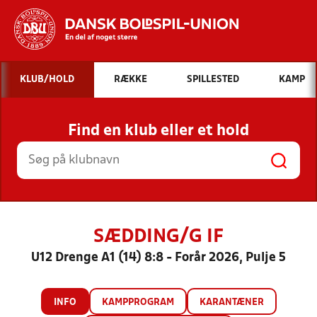
Hvad vil du søge efter?
KLUB/HOLD
RÆKKE
SPILLESTED
KAMP
INDHOLD OG NYHEDER
Find en klub eller et hold
STILLINGER, RESULTATER, KLUBBER OG
HOLD
SÆDDING/G IF
U12 Drenge A1 (14) 8:8 - Forår 2026, Pulje 5
INFO
KAMPPROGRAM
KARANTÆNER