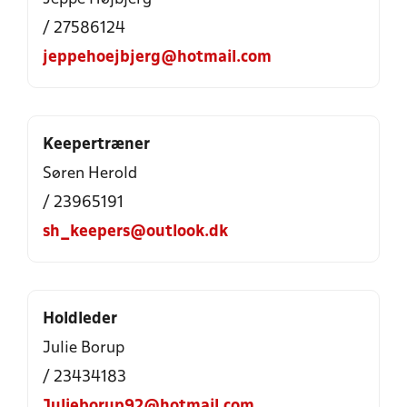
/ 27586124
jeppehoejbjerg@hotmail.com
Keepertræner
Søren Herold
/ 23965191
sh_keepers@outlook.dk
Holdleder
Julie Borup
/ 23434183
Julieborup92@hotmail.com