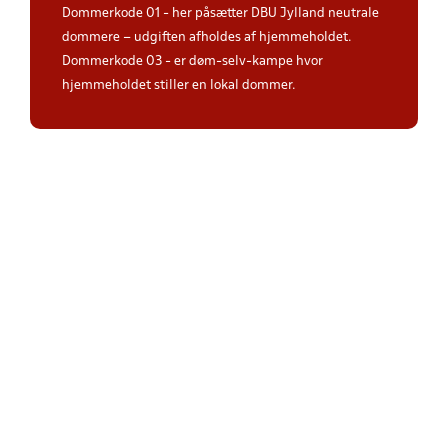
Dommerkode 01 - her påsætter DBU Jylland neutrale
dommere – udgiften afholdes af hjemmeholdet.
Dommerkode 03 - er døm-selv-kampe hvor
hjemmeholdet stiller en lokal dommer.