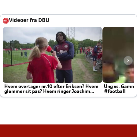
Videoer fra DBU
Hvem overtager nr.10 efter Eriksen? Hvem
Ung vs. Gamm
glemmer sit pas? Hvem ringer Joachim
#football
altid til efter kampe?