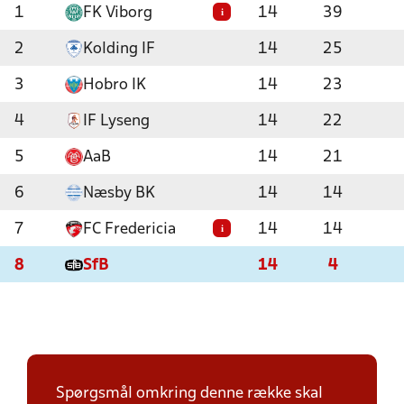
1
FK Viborg
14
39
i
2
Kolding IF
14
25
3
Hobro IK
14
23
4
IF Lyseng
14
22
5
AaB
14
21
6
Næsby BK
14
14
7
FC Fredericia
14
14
i
8
SfB
14
4
Spørgsmål omkring denne række skal