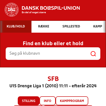
Hvad vil du søge efter?
KLUB/HOLD
RÆKKE
SPILLESTED
KAMP
INDHOLD OG NYHEDER
Find en klub eller et hold
STILLINGER, RESULTATER, KLUBBER OG
HOLD
SFB
U15 Drenge Liga 1 (2010) 11:11 - efterår 2024
STILLING
INFO
KAMPPROGRAM