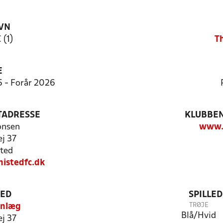
VN
 (1)
T
E
5 - Forår 2026
TADRESSE
KLUBBEN
onsen
www.t
ej 37
ted
istedfc.dk
TED
SPILLE
TRØJE
Anlæg
Blå/Hvid
ej 37