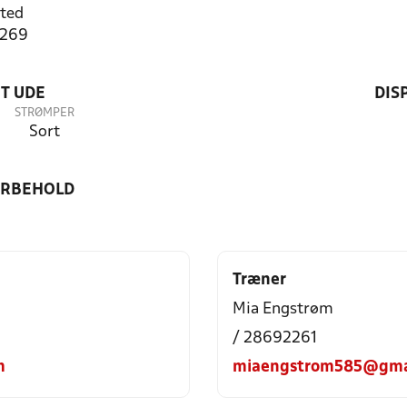
ted
3269
T UDE
DIS
STRØMPER
Sort
ORBEHOLD
Træner
Mia Engstrøm
/ 28692261
m
miaengstrom585@gma