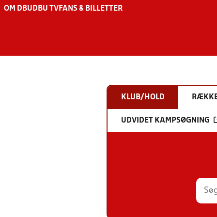
OM DBU
DBU TV
FANS & BILLETTER
KLUB/HOLD
RÆKK
UDVIDET KAMPSØGNING