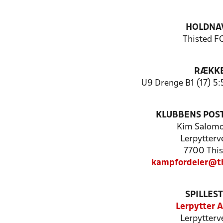
HOLDNA
Thisted FC
RÆKK
U9 Drenge B1 (17) 5:
KLUBBENS POS
Kim Salom
Lerpytterv
7700 This
kampfordeler@th
SPILLES
Lerpytter 
Lerpytterv