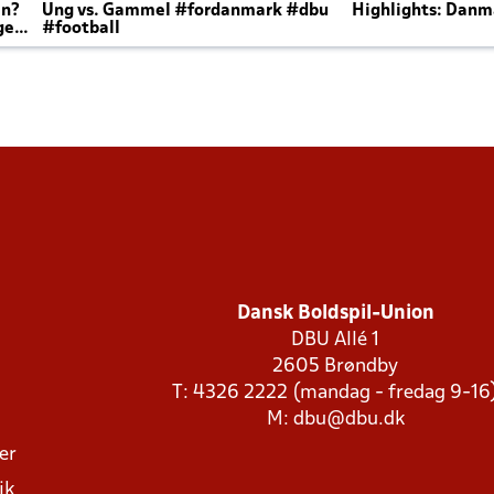
en?
Ung vs. Gammel #fordanmark #dbu
Highlights: Danma
ger
#football
Dansk Boldspil-Union
DBU Allé 1
2605 Brøndby
T: 4326 2222 (mandag - fredag 9-16
M:
dbu@dbu.dk
ger
ik