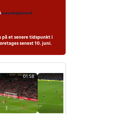
på
www.dbujylland.dk
.
 på et senere tidspunkt i
oretages senest 10. juni.
01:58
01:58