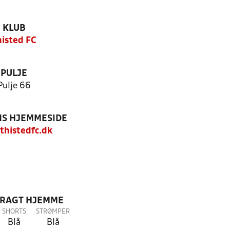
KLUB
histed FC
PULJE
Pulje 66
S HJEMMESIDE
histedfc.dk
DRAGT HJEMME
SHORTS
STRØMPER
Blå
Blå