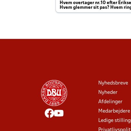
Hvem overtager nr.10 efter Eriks
Hvem glemmer sit pas? Hvem rin
Joachim altid til efter kampe?
Nyhedsbreve
Nyheder
Afdelinger
Medarbejdere
Ledige stillin
Privatlivspolit