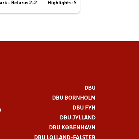
rk - Belarus 2-2
Highlights: Skotland - Danmark 4-2
J
E
DBU
DBU BORNHOLM
DBU FYN
)
DBU JYLLAND
DBU KØBENHAVN
DBU LOLLAND-FALSTER