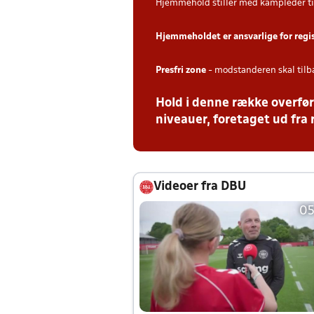
Hjemmehold stiller med kampleder ti
Hjemmeholdet er ansvarlige for regi
Presfri zone
- modstanderen skal tilb
Hold i denne række overfør
niveauer, foretaget ud fra 
Videoer fra DBU
05