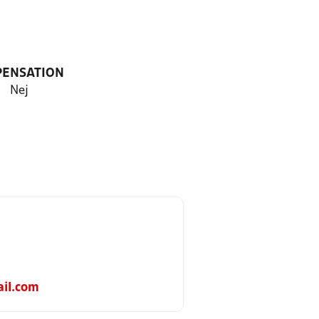
PENSATION
Nej
il.com