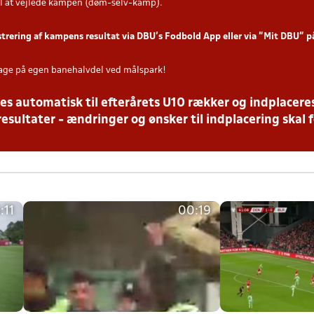
l at vejlede kampen (døm-selv-kamp).
strering af kampens resultat via DBU’s Fodbold App eller via ”Mit DBU” 
age på egen banehalvdel ved målspark!
es automatisk til efterårets U10 rækker og indplaceres
resultater - ændringer og ønsker til indplacering skal f
:11
00:19