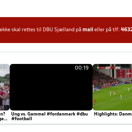
ke skal rettes til DBU Sjælland på
mail
eller på tlf:
463
:11
00:19
en?
Ung vs. Gammel #fordanmark #dbu
Highlights: Danma
ger
#football