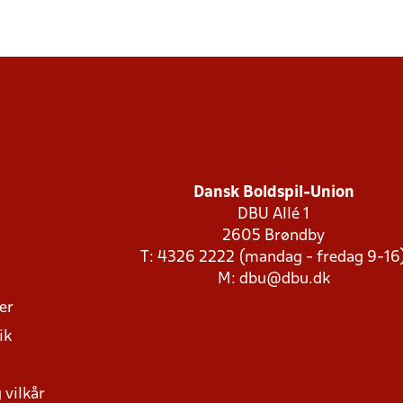
Dansk Boldspil-Union
DBU Allé 1
2605 Brøndby
T: 4326 2222 (mandag - fredag 9-16
M:
dbu@dbu.dk
ger
ik
 vilkår