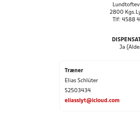
Lundtoftev
2800 Kgs.L
Tlf: 4588 
DISPENSA
Ja (Alde
Træner
Elias Schlüter
52503434
eliasslyt@icloud.com