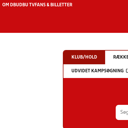
OM DBU
DBU TV
FANS & BILLETTER
KLUB/HOLD
RÆKK
UDVIDET KAMPSØGNING