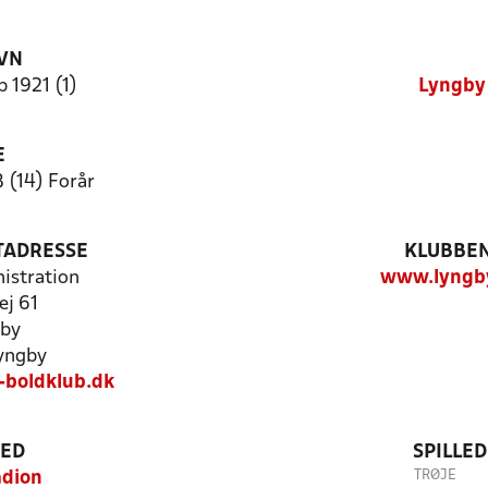
VN
 1921 (1)
Lyngby 
E
 (14) Forår
TADRESSE
KLUBBEN
istration
www.lyngby
ej 61
gby
yngby
boldklub.dk
TED
SPILLE
TRØJE
adion