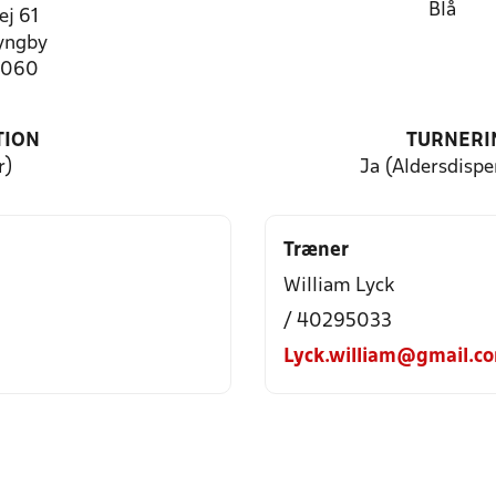
Blå
ej 61
yngby
4060
TION
TURNERI
r)
Ja (Aldersdisp
Træner
William Lyck
/ 40295033
Lyck.william@gmail.c