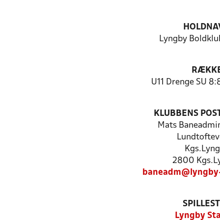
HOLDNA
Lyngby Boldklub
RÆKK
U11 Drenge SU 8:8
KLUBBENS POS
Mats Baneadmin
Lundtoftev
Kgs.Lyn
2800 Kgs.L
baneadm@lyngby-
SPILLES
Lyngby St