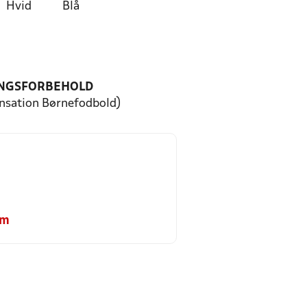
Hvid
Blå
NGSFORBEHOLD
ensation Børnefodbold)
om