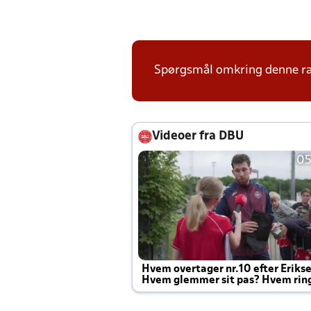
Spørgsmål omkring denne ræk
Videoer fra DBU
05
Hvem overtager nr.10 efter Eriks
Hvem glemmer sit pas? Hvem rin
Joachim altid til efter kampe?