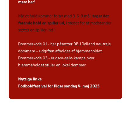
mere her
!
Når et hold kommer foran med 3-6-9 mål,
tager det
førende hold en spiller ud
, i stedet for at modstander
sætter en spiller ind!
Dommerkode 01 - her påsætter DBU Jylland neutrale
dommere – udgiften afholdes af hjemmeholdet.
Dommerkode 03 - er døm-selv-kampe hvor
hjemmeholdet stiller en lokal dommer.
Nyttige links
:
Fodboldfestival for Piger søndag 4. maj 2025