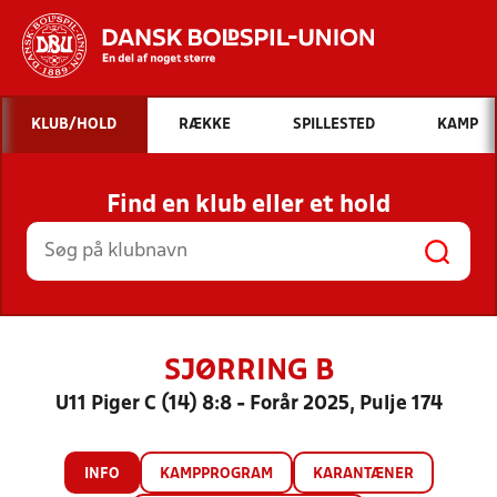
Hvad vil du søge efter?
KLUB/HOLD
RÆKKE
SPILLESTED
KAMP
INDHOLD OG NYHEDER
Find en klub eller et hold
STILLINGER, RESULTATER, KLUBBER OG
HOLD
SJØRRING B
U11 Piger C (14) 8:8 - Forår 2025, Pulje 174
INFO
KAMPPROGRAM
KARANTÆNER