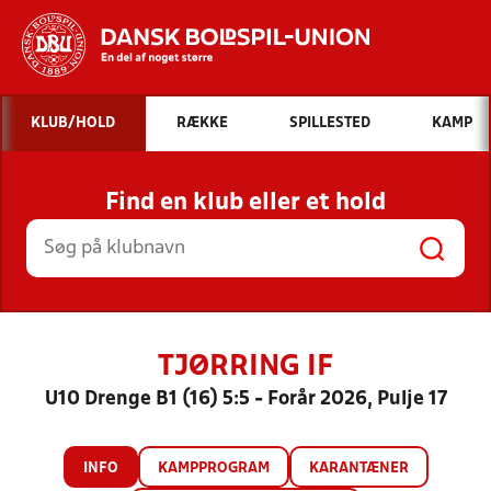
Hvad vil du søge efter?
KLUB/HOLD
RÆKKE
SPILLESTED
KAMP
INDHOLD OG NYHEDER
Find en klub eller et hold
STILLINGER, RESULTATER, KLUBBER OG
HOLD
TJØRRING IF
U10 Drenge B1 (16) 5:5 - Forår 2026, Pulje 17
INFO
KAMPPROGRAM
KARANTÆNER