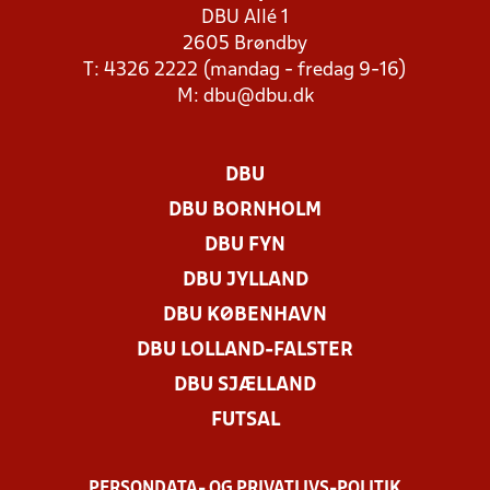
DBU Allé 1
2605 Brøndby
T: 4326 2222 (mandag - fredag 9-16)
M:
dbu@dbu.dk
DBU
DBU BORNHOLM
DBU FYN
DBU JYLLAND
DBU KØBENHAVN
DBU LOLLAND-FALSTER
DBU SJÆLLAND
FUTSAL
PERSONDATA- OG PRIVATLIVS-POLITIK