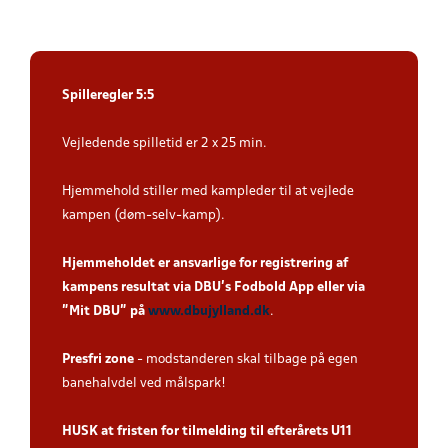
Spilleregler 5:5
Vejledende spilletid er 2 x 25 min.
Hjemmehold stiller med kampleder til at vejlede
kampen (døm-selv-kamp).
Hjemmeholdet er ansvarlige for registrering af
kampens resultat via DBU’s Fodbold App eller via
”Mit DBU” på
www.dbujylland.dk
.
Presfri zone
- modstanderen skal tilbage på egen
banehalvdel ved målspark!
HUSK at fristen for tilmelding til efterårets U11