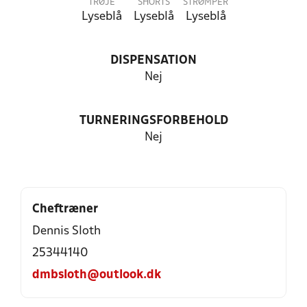
TRØJE
SHORTS
STRØMPER
Lyseblå
Lyseblå
Lyseblå
DISPENSATION
Nej
TURNERINGSFORBEHOLD
Nej
Cheftræner
Dennis Sloth
25344140
dmbsloth@outlook.dk