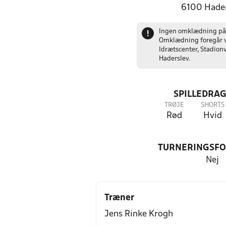
6100 Hader
Ingen omklædning på
!
Omklædning foregår 
Idrætscenter, Stadionv
Haderslev.
SPILLEDRAG
TRØJE
SHORTS
Rød
Hvid
TURNERINGSF
Nej
Træner
Jens Rinke Krogh