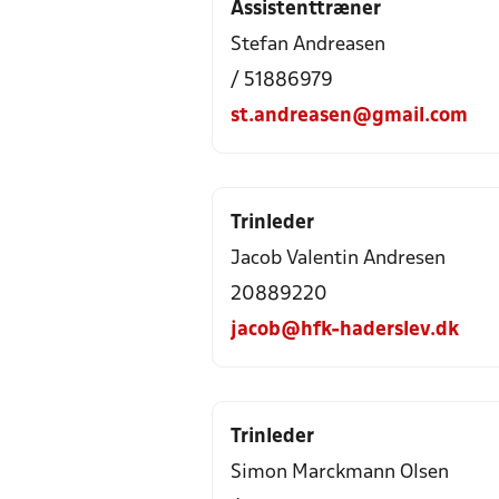
Assistenttræner
Stefan Andreasen
/ 51886979
st.andreasen@gmail.com
Trinleder
Jacob Valentin Andresen
20889220
jacob@hfk-haderslev.dk
Trinleder
Simon Marckmann Olsen