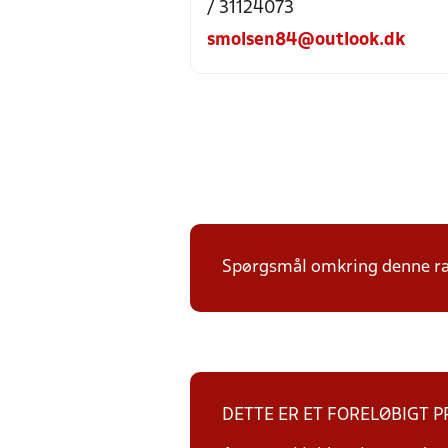
/ 31124073
smolsen84@outlook.dk
Spørgsmål omkring denne ræk
DETTE ER ET FORELØBIGT 