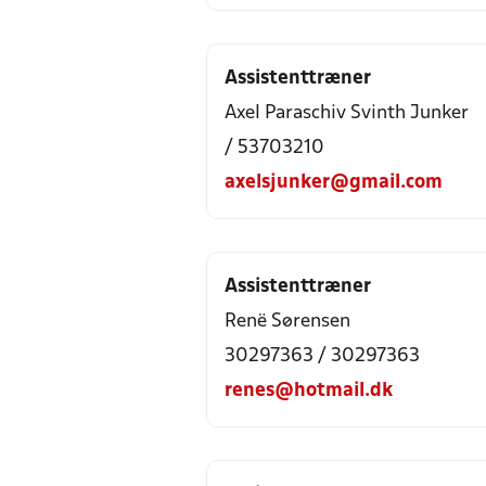
Assistenttræner
Axel Paraschiv Svinth Junker
/ 53703210
axelsjunker@gmail.com
Assistenttræner
Renë Sørensen
30297363 / 30297363
renes@hotmail.dk