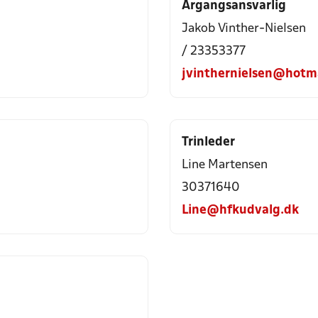
Årgangsansvarlig
Jakob Vinther-Nielsen
/ 23353377
jvinthernielsen@hotm
Trinleder
Line Martensen
30371640
Line@hfkudvalg.dk