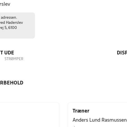
slev
 adressen.
ved Haderslev
ej 5, 6100
T UDE
DIS
STRØMPER
ORBEHOLD
Træner
Anders Lund Rasmussen