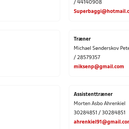
/ 44140908
Superbaggi@hotmail.
Træner
Michael Sønderskov Pet
/ 28579357
miksenp@gmail.com
Assistenttræner
Morten Asbo Ahrenkiel
30284851 / 30284851
ahrenkiel91@gmail.c