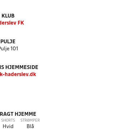
KLUB
erslev FK
PULJE
Pulje 101
S HJEMMESIDE
-haderslev.dk
DRAGT HJEMME
SHORTS
STRØMPER
Hvid
Blå