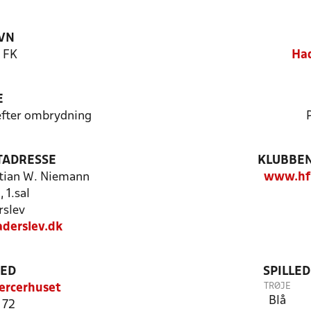
VN
 FK
Had
E
 efter ombrydning
TADRESSE
KLUBBEN
stian W. Niemann
www.hfk
 1.sal
slev
derslev.dk
TED
SPILLE
TRØJE
ercerhuset
Blå
 72