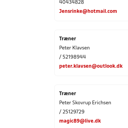
40434828
Jensrinke@hotmail.com
Træner
Peter Klavsen
/ 52198944
peter.klavsen@outlook.dk
Træner
Peter Skovrup Erichsen
/ 25129729
magic89@live.dk