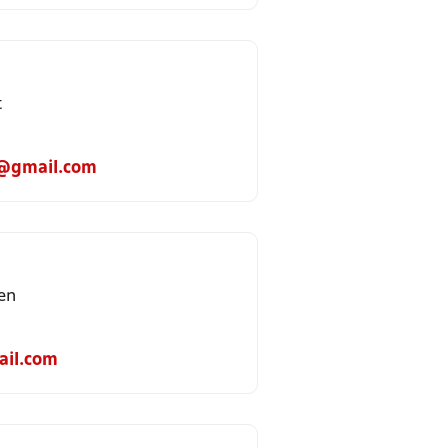
t
t@gmail.com
en
il.com