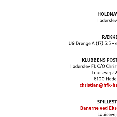
HOLDNA
Haderslev
RÆKK
U9 Drenge A (17) 5:5 -
KLUBBENS POS
Haderslev Fk C/O Chri
Louisevej 22,
6100 Hader
christian@hfk-ha
SPILLES
Banerne ved Eks
Louisevej