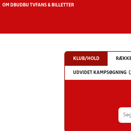
OM DBU
DBU TV
FANS & BILLETTER
KLUB/HOLD
RÆKK
UDVIDET KAMPSØGNING