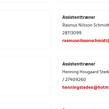
Assistenttræner
Rasmus Nilsson Schmid
28113099
rasmusnilssonschmid
Assistenttræner
Henning Hougaard Sted
/ 27409260
henningsteden@hotma