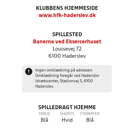
KLUBBENS HJEMMESIDE
www.hfk-haderslev.dk
SPILLESTED
Banerne ved Eksercerhuset
Louisevej 72
6100 Haderslev
Ingen omklædning på adressen.
!
Omklædning foregår ved Haderslev
Idrætscenter, Stadionvej 5, 6100
Haderslev.
SPILLEDRAGT HJEMME
TRØJE
SHORTS
STRØMPER
Blå
Hvid
Blå