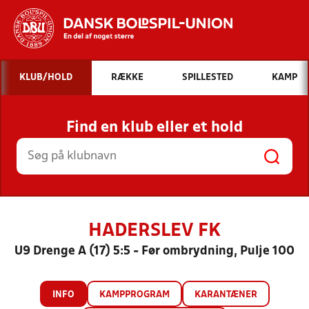
Hvad vil du søge efter?
KLUB/HOLD
RÆKKE
SPILLESTED
KAMP
INDHOLD OG NYHEDER
Find en klub eller et hold
STILLINGER, RESULTATER, KLUBBER OG
HOLD
HADERSLEV FK
U9 Drenge A (17) 5:5 - Før ombrydning, Pulje 100
INFO
KAMPPROGRAM
KARANTÆNER