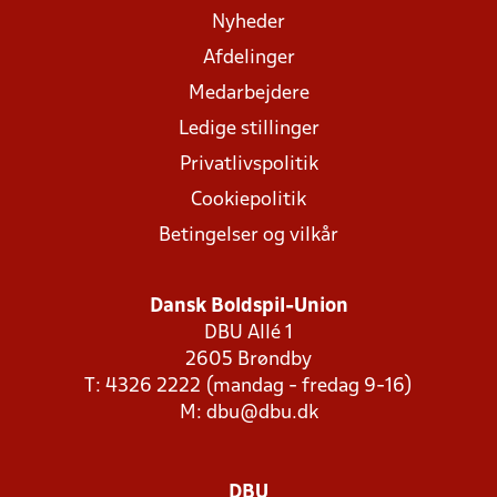
Nyheder
Afdelinger
Medarbejdere
Ledige stillinger
Privatlivspolitik
Cookiepolitik
Betingelser og vilkår
Dansk Boldspil-Union
DBU Allé 1
2605 Brøndby
T: 4326 2222 (mandag - fredag 9-16)
M:
dbu@dbu.dk
DBU