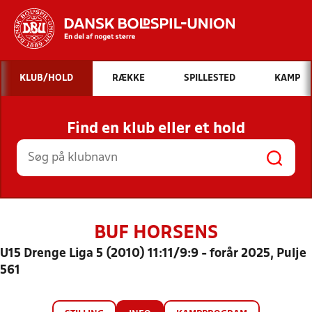
Hvad vil du søge efter?
KLUB/HOLD
RÆKKE
SPILLESTED
KAMP
INDHOLD OG NYHEDER
Find en klub eller et hold
STILLINGER, RESULTATER, KLUBBER OG
HOLD
BUF HORSENS
U15 Drenge Liga 5 (2010) 11:11/9:9 - forår 2025, Pulje
561