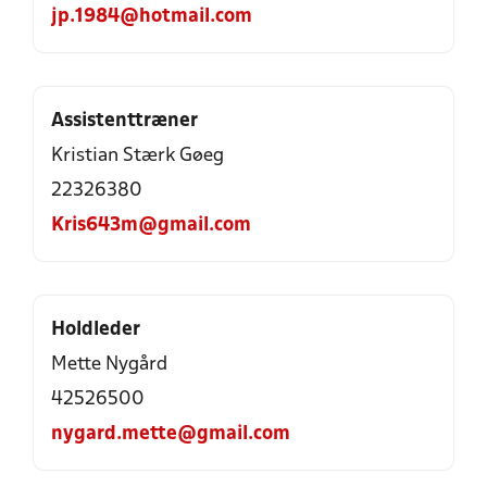
jp.1984@hotmail.com
Assistenttræner
Kristian Stærk Gøeg
22326380
Kris643m@gmail.com
Holdleder
Mette Nygård
42526500
nygard.mette@gmail.com