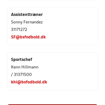
Assistenttræner
Sonny Fernandez
31171272
SF@bsfodbold.dk
Sportschef
Kenn Hillmann
/ 31371500
khi@bsfodbold.dk