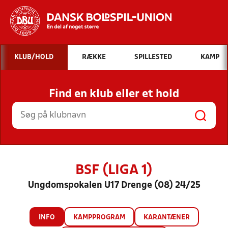
Hvad vil du søge efter?
KLUB/HOLD
RÆKKE
SPILLESTED
KAMP
INDHOLD OG NYHEDER
Find en klub eller et hold
STILLINGER, RESULTATER, KLUBBER OG
HOLD
BSF (LIGA 1)
Ungdomspokalen U17 Drenge (08) 24/25
INFO
KAMPPROGRAM
KARANTÆNER