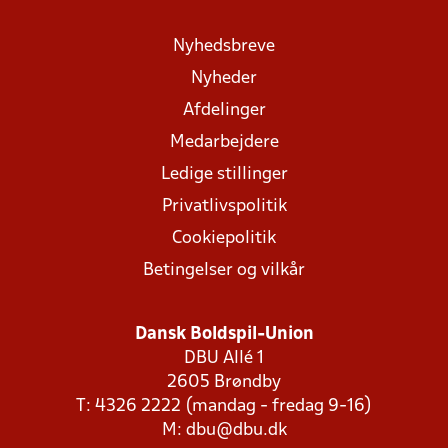
Nyhedsbreve
Nyheder
Afdelinger
Medarbejdere
Ledige stillinger
Privatlivspolitik
Cookiepolitik
Betingelser og vilkår
Dansk Boldspil-Union
DBU Allé 1
2605 Brøndby
T: 4326 2222 (mandag - fredag 9-16)
M:
dbu@dbu.dk