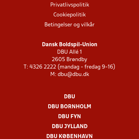
Privatlivspolitik
Cookiepolitik
Betingelser og vilkår
Dansk Boldspil-Union
DBU Allé 1
2605 Brøndby
T: 4326 2222 (mandag - fredag 9-16)
M:
dbu@dbu.dk
DBU
DBU BORNHOLM
DBU FYN
DBU JYLLAND
DBU KØBENHAVN