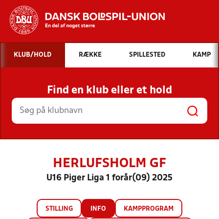
Hvad vil du søge efter?
KLUB/HOLD
RÆKKE
SPILLESTED
KAMP
INDHOLD OG NYHEDER
Find en klub eller et hold
STILLINGER, RESULTATER, KLUBBER OG
HOLD
HERLUFSHOLM GF
U16 Piger Liga 1 forår(09) 2025
STILLING
INFO
KAMPPROGRAM