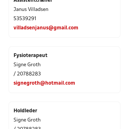
Assistenttræner
Janus Villadsen
53539291
villadsenjanus@gmail.com
Fysioterapeut
Signe Groth
/ 20788283
signegroth@hotmail.com
Holdleder
Signe Groth