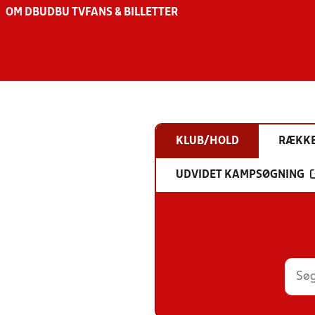
OM DBU
DBU TV
FANS & BILLETTER
KLUB/HOLD
RÆKK
UDVIDET KAMPSØGNING