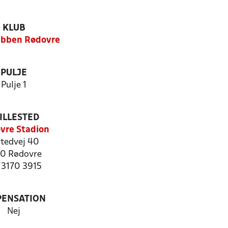
KLUB
ubben Rødovre
PULJE
Pulje 1
ILLESTED
vre Stadion
stedvej 40
0 Rødovre
: 3170 3915
PENSATION
Nej