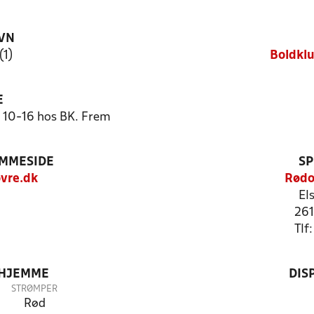
VN
(1)
Boldkl
E
 10-16 hos BK. Frem
EMMESIDE
SP
vre.dk
Rødo
El
261
Tlf
 HJEMME
DIS
STRØMPER
Rød