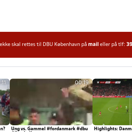
kke skal rettes til DBU København på
mail
eller på tlf:
39
:11
00:19
en?
Ung vs. Gammel #fordanmark #dbu
Highlights: Danma