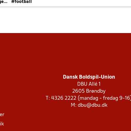
ger
#football
Dansk Boldspil-Union
DBU Allé 1
2605 Brøndby
T: 4326 2222 (mandag - fredag 9-16
M:
dbu@dbu.dk
ger
ik