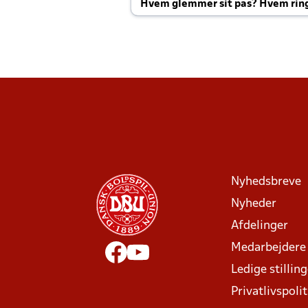
Hvem glemmer sit pas? Hvem rin
Joachim altid til efter kampe?
Nyhedsbreve
Nyheder
Afdelinger
Medarbejdere
Ledige stillin
Privatlivspolit