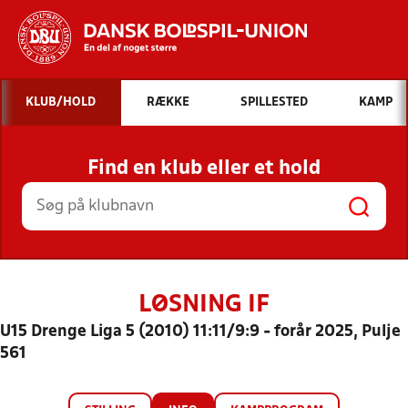
Hvad vil du søge efter?
KLUB/HOLD
RÆKKE
SPILLESTED
KAMP
INDHOLD OG NYHEDER
Find en klub eller et hold
STILLINGER, RESULTATER, KLUBBER OG
HOLD
LØSNING IF
U15 Drenge Liga 5 (2010) 11:11/9:9 - forår 2025, Pulje
561