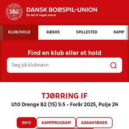
Hvad vil du søge efter?
KLUB/HOLD
RÆKKE
SPILLESTED
KAMP
INDHOLD OG NYHEDER
Find en klub eller et hold
STILLINGER, RESULTATER, KLUBBER OG
HOLD
TJØRRING IF
U10 Drenge B2 (15) 5:5 - Forår 2025, Pulje 24
INFO
KAMPPROGRAM
KARANTÆNER