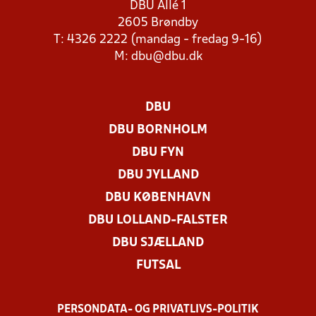
DBU Allé 1
2605 Brøndby
T: 4326 2222 (mandag - fredag 9-16)
M:
dbu@dbu.dk
DBU
DBU BORNHOLM
DBU FYN
DBU JYLLAND
DBU KØBENHAVN
DBU LOLLAND-FALSTER
DBU SJÆLLAND
FUTSAL
PERSONDATA- OG PRIVATLIVS-POLITIK