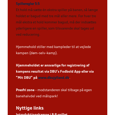
Spilleregler 5:5
Et hold må sætte én ekstra spiller på banen, så længe
holdet er bagud med tre mål eller mere. For hver tre
mål ekstra et hold kommer bagud, må der indsættes
yderligere en spiller, som tilsvarende skal tages ud
ved reducering
.
Hjemmehold stiller med kampleder til at vejlede
kampen (døm-selv-kamp).
Hjemmeholdet er ansvarlige for registrering af
kampens resultat via DBU’s Fodbold App eller via
”Mit DBU” på
www.dbujylland.dk
.
Presfri zone
- modstanderen skal tilbage på egen
banehalvdel ved målspark!
Nyttige links
:
Introduktionskampe i 8:8 spillet