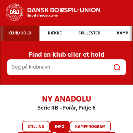
Hvad vil du søge efter?
KLUB/HOLD
RÆKKE
SPILLESTED
KAMP
INDHOLD OG NYHEDER
Find en klub eller et hold
STILLINGER, RESULTATER, KLUBBER OG
HOLD
NY ANADOLU
Serie 4B - Forår, Pulje 6
STILLING
INFO
KAMPPROGRAM