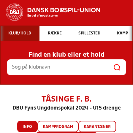
Hvad vil du søge efter?
KLUB/HOLD
RÆKKE
SPILLESTED
KAMP
INDHOLD OG NYHEDER
Find en klub eller et hold
STILLINGER, RESULTATER, KLUBBER OG
HOLD
TÅSINGE F. B.
DBU Fyns Ungdomspokal 2024 - U15 drenge
INFO
KAMPPROGRAM
KARANTÆNER