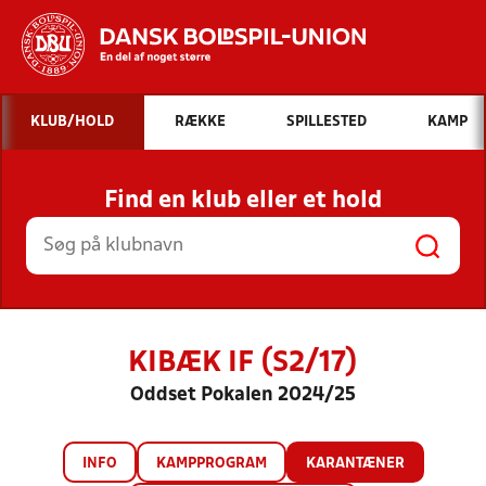
Hvad vil du søge efter?
KLUB/HOLD
RÆKKE
SPILLESTED
KAMP
INDHOLD OG NYHEDER
Find en klub eller et hold
STILLINGER, RESULTATER, KLUBBER OG
HOLD
KIBÆK IF (S2/17)
Oddset Pokalen 2024/25
INFO
KAMPPROGRAM
KARANTÆNER