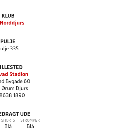
KLUB
Norddjurs
PULJE
ulje 335
ILLESTED
vad Stadion
ad Bygade 60
 Ørum Djurs
: 8638 1890
LEDRAGT UDE
SHORTS
STRØMPER
Blå
Blå