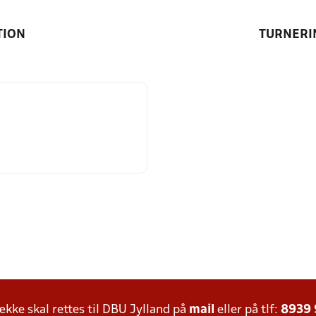
TION
TURNERI
ke skal rettes til DBU Jylland på
mail
eller på tlf:
8939