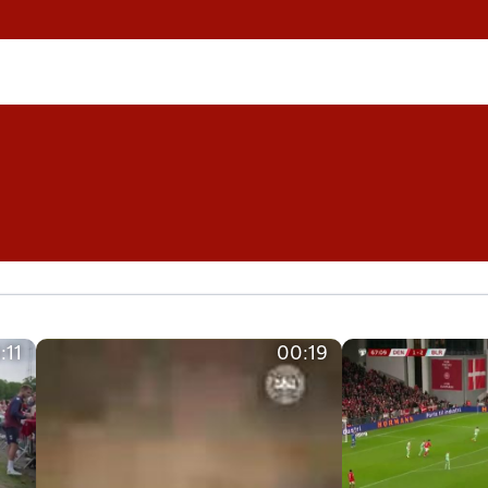
:11
00:19