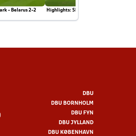
rk - Belarus 2-2
Highlights: Skotland - Danmark 4-2
J
E
DBU
DBU BORNHOLM
DBU FYN
)
DBU JYLLAND
DBU KØBENHAVN