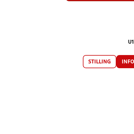
U1
STILLING
INF