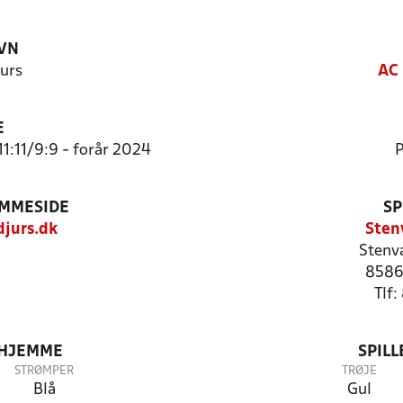
VN
urs
AC 
E
1:11/9:9 - forår 2024
P
EMMESIDE
SP
jurs.dk
Sten
Stenv
8586
Tlf
 HJEMME
SPIL
STRØMPER
TRØJE
Blå
Gul