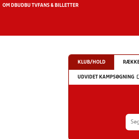
OM DBU
DBU TV
FANS & BILLETTER
KLUB/HOLD
RÆKK
UDVIDET KAMPSØGNING