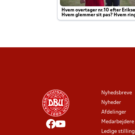
Hvem overtager nr.10 efter Eriks
Hvem glemmer sit pas? Hvem rin
Joachim altid til efter kampe?
Nyhedsbreve
Nyheder
Afdelinger
Medarbejdere
Ledige stillin