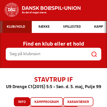
Hvad vil du søge efter?
KLUB/HOLD
RÆKKE
SPILLESTED
KAMP
INDHOLD OG NYHEDER
Find en klub eller et hold
STILLINGER, RESULTATER, KLUBBER OG
HOLD
STAVTRUP IF
U9 Drenge C1(2015) 5:5 - Søn. d. 5. maj, Pulje 99
INFO
KAMPPROGRAM
KARANTÆNER