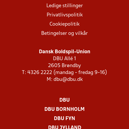
Ledige stillinger
Privatlivspolitik
Cookiepolitik
Betingelser og vilkår
Dansk Boldspil-Union
DBU Allé 1
2605 Brøndby
T: 4326 2222 (mandag - fredag 9-16)
M:
dbu@dbu.dk
DBU
DBU BORNHOLM
DBU FYN
DBU JYLLAND