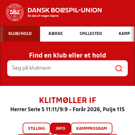
Hvad vil du søge efter?
KLUB/HOLD
RÆKKE
SPILLESTED
KAMP
INDHOLD OG NYHEDER
Find en klub eller et hold
STILLINGER, RESULTATER, KLUBBER OG
HOLD
KLITMØLLER IF
Herrer Serie 5 11:11/9:9 - Forår 2026, Pulje 115
STILLING
INFO
KAMPPROGRAM