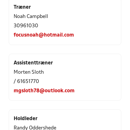
Træner
Noah Campbell
30961030
focusnoah@hotmail.com
Assistenttræner
Morten Sloth
/ 61651770
mgsloth78@outlook.com
Holdleder
Randy Oddershede