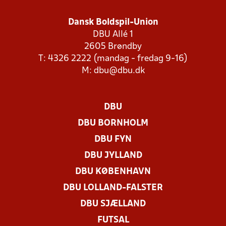
Dansk Boldspil-Union
DBU Allé 1
2605 Brøndby
T: 4326 2222 (mandag - fredag 9-16)
M:
dbu@dbu.dk
DBU
DBU BORNHOLM
DBU FYN
DBU JYLLAND
DBU KØBENHAVN
DBU LOLLAND-FALSTER
DBU SJÆLLAND
FUTSAL