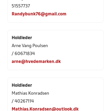
51557737
Randybunk76@gmail.com
Holdleder
Arne Vang Poulsen
/ 60671834
arne@hvedemarken.dk
Holdleder
Mathias Konradsen
/ 40267114
Mathias.Konradsen@outlook.dk