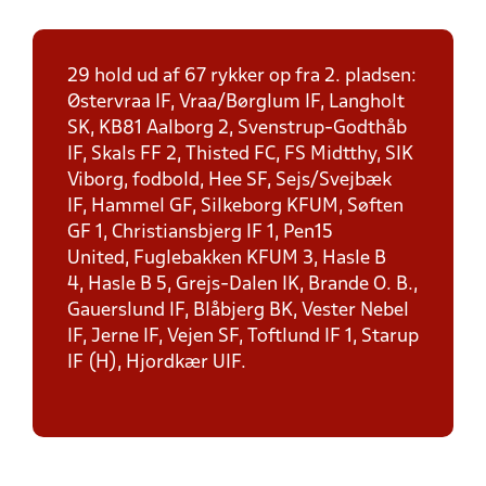
29 hold ud af 67 rykker op fra 2. pladsen:
Østervraa IF, Vraa/Børglum IF, Langholt
SK, KB81 Aalborg 2, Svenstrup-Godthåb
IF, Skals FF 2, Thisted FC, FS Midtthy, SIK
Viborg, fodbold, Hee SF, Sejs/Svejbæk
IF, Hammel GF, Silkeborg KFUM, Søften
GF 1, Christiansbjerg IF 1, Pen15
United, Fuglebakken KFUM 3, Hasle B
4, Hasle B 5, Grejs-Dalen IK, Brande O. B.,
Gauerslund IF, Blåbjerg BK, Vester Nebel
IF, Jerne IF, Vejen SF, Toftlund IF 1, Starup
IF (H), Hjordkær UIF.