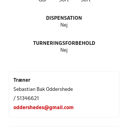
Gul
Sort
Sort
DISPENSATION
Nej
TURNERINGSFORBEHOLD
Nej
Træner
Sebastian Bak Oddershede
/ 51346621
oddershedes@gmail.com