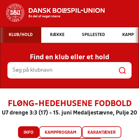
Hvad vil du søge efter?
KLUB/HOLD
RÆKKE
SPILLESTED
KAMP
INDHOLD OG NYHEDER
Find en klub eller et hold
STILLINGER, RESULTATER, KLUBBER OG
HOLD
FLØNG-HEDEHUSENE FODBOLD
U7 drenge 3:3 (17) - 15. juni Medaljestævne, Pulje 20
INFO
KAMPPROGRAM
KARANTÆNER