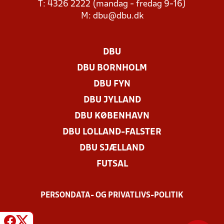
T: 4326 2222 (mandag - fredag 9-16)
M:
dbu@dbu.dk
DBU
DBU BORNHOLM
DBU FYN
DBU JYLLAND
DBU KØBENHAVN
DBU LOLLAND-FALSTER
DBU SJÆLLAND
FUTSAL
PERSONDATA- OG PRIVATLIVS-POLITIK